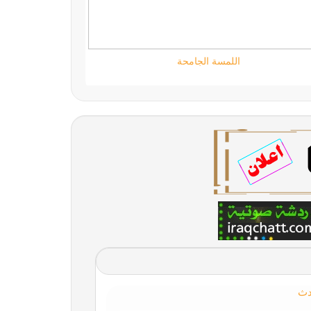
تقني حر
دث