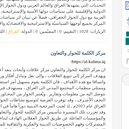
التحديات التي يشهدها العراق والعالم العربي ودول الجوار ا
الدولية والإقليمية على سياسات دولها الأمنية والإستراتيجية،
العربية مع دول الجوار الجغرافي، فضلاً عن تبيان اثر سياسا
المركز بجميع أوجهها السياسيّة والاستراتيجية والاقتصاديّة والأم
الزيارات: 1028 | التقييم: 0 | المقيّمين: 0 | الدولة:
العراق
| الل
مركز الكلمة للحوار والتعاون
https://al-kalima.iq/
ان مركز الكلمة للحوار والتعاون مركز علاقات وأبحاث ينفذ 
ويهدف المركز إلى تنويع العلاقات ، والى نقل وتبادل أفكار ور
واتساقا مع هذه الأهداف ، فان الكلمة يقوم بتسهيل أمر استضا
وممثلي منظمات المجتمع المدني الى العراق ، مستهدف في ذل
تتوصل اليه من معلومات وتقارير . ويُعتبر الحوار من المحـاور
النجف الأشـرف ، وقد توفرت الفرصة لتوسيع نشاطات الحوار 
العراق عام 2003م , إذ لعبت المرجعية الدينية دوراً 
وقد تعززت تلك المسيرة بتأسيس مركز الكلمة للحوار والتعا
والمؤسسات الفاعلة عن طريق الحوار العقلاني الهادف لبنا
المشتركات وفهم الخصوصيات الدينية والفكرية والثقافية للمج