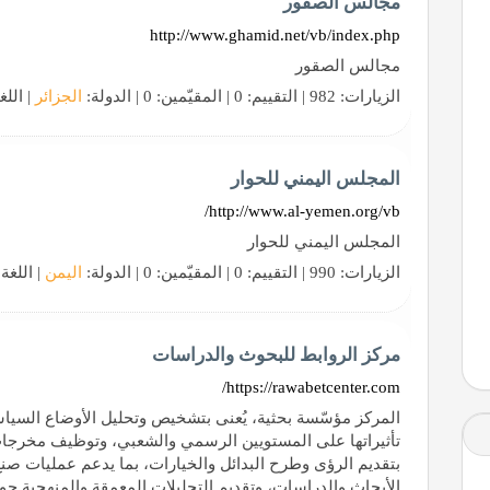
مجالس الصقور
http://www.ghamid.net/vb/index.php
مجالس الصقور
الزيارات: 982 | التقييم: 0 | المقيّمين: 0 | الدولة:
الجزائر
| اللغ
المجلس اليمني للحوار
http://www.al-yemen.org/vb/
المجلس اليمني للحوار
الزيارات: 990 | التقييم: 0 | المقيّمين: 0 | الدولة:
اليمن
| اللغة
مركز الروابط للبحوث والدراسات
https://rawabetcenter.com/
المركز مؤسّسة بحثية، يُعنى بتشخيص وتحليل الأوضاع السياسية 
تأثيراتها على المستويين الرسمي والشعبي، وتوظيف مخرجات
بتقديم الرؤى وطرح البدائل والخيارات، بما يدعم عمليات صن
الأبحاث والدراسات، وتقديم التحليلات المعمقة والمنهجية حول