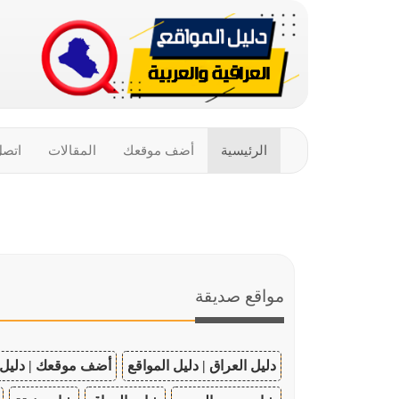
الرئيسية
أضف موقعك
المقالات
اتصل
مواقع صديقة
دليل العراق | دليل المواقع
أضف موقعك | دليل 