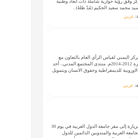
كز وفق رؤية حوارية شاملة ذات أبعاد وطنية
يد محمد سعيد الحكيم (مُدّ ظلهُ) .
ة:
عربي
كز اليمني لقياس الرأي العام بالتعاون مع
الاداة الاوروبية للديمقراطية وحقوق الانسان، وذلك خلال الفترة 2012-2014م. منتدى المجتمع المدني.. أحد
الاوروبية للديمقراطية وحقوق الانسان وبتمويل
ة:
عربي
قام فخامة الرئيس هو جينتاو رئيس جمهورية الصين الشعبية بزيارة إلى مقر جامعة الدول العربية في يوم 30
عام لجامعة العربية والمندوبين الدائمين للدول