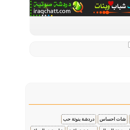
شات احساس
دردشة بنوتة حب