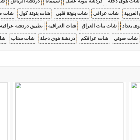
شات هوى دجلة
دردشة بنوتة عسل
سينمانا
دردشة الرياض
شات
 العربية
شات عراقي
شات بنوتة قلبي
شات بنوتة كول
شات صب
ى بغداد
شات بنات العراق
شات العراقية
تطبيق دردشة عراقية
شات صوتي
شات عراقكم
دردشة هوى دجلة
شات سناب
شات