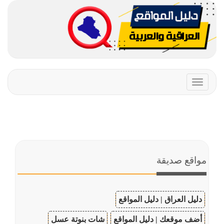
Toggle
navigation
مواقع صديقة
دليل العراق | دليل المواقع
أضف موقعك | دليل المواقع
شات بنوتة عسل