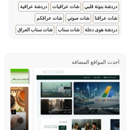
دردشة بنوتة قلبي
شات عراقيات
دردشة عراقية
شات عراقنا
شات صوتي
شات عراقكم
دردشة هوى دجلة
شات سناب
شات سناب العراق
أحدث المواقع المضافه