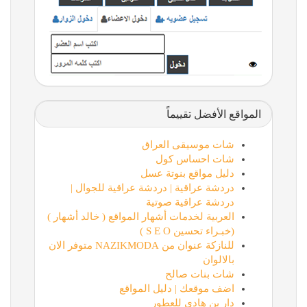
المواقع الأفضل تقييماً
شات موسيقى العراق
شات احساس كول
دليل مواقع بنوتة عسل
دردشة عراقية | دردشة عراقية للجوال |
دردشة عراقية صوتية
العربية لخدمات أشهار المواقع ( خالد أشهار )
(خبـراء تحسين S E O )
للنازكة عنوان من NAZIKMODA متوفر الان
بالالوان
شات بنات صالح
اضف موقعك | دليل المواقع
دار بن هادي للعطور