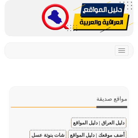
Toggle
navigation
مواقع صديقة
دليل العراق | دليل المواقع
أضف موقعك | دليل المواقع
شات بنوتة عسل