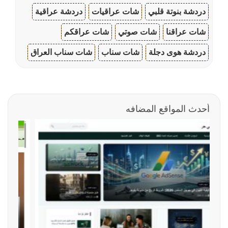
دردشة بنوتة قلبي
شات عراقيات
دردشة عراقية
شات عراقنا
شات صوتي
شات عراقكم
دردشة هوى دجلة
شات سناب
شات سناب العراق
أحدث المواقع المضافه