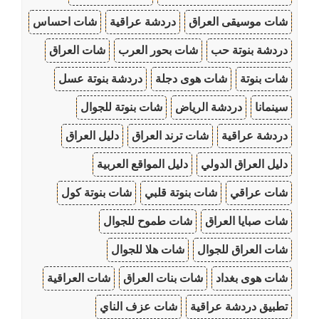
شات موسيقى العراق
دردشة عراقية
شات احساس
دردشة بنوتة حب
شات بحور العرب
شات العراق
شات بنوتة
شات هوى دجلة
دردشة بنوتة عسل
سينمانا
دردشة الرياض
شات بنوتة للجوال
دردشة عراقية
شات ترند العراق
دليل العراق
دليل العراق الدولي
دليل المواقع العربية
شات عراقي
شات بنوتة قلبي
شات بنوتة كول
شات صبايا العراق
شات طموح للجوال
شات العراق للجوال
شات هلا للجوال
شات هوى بغداد
شات بنات العراق
شات العراقية
تطبيق دردشة عراقية
شات عزف الناي