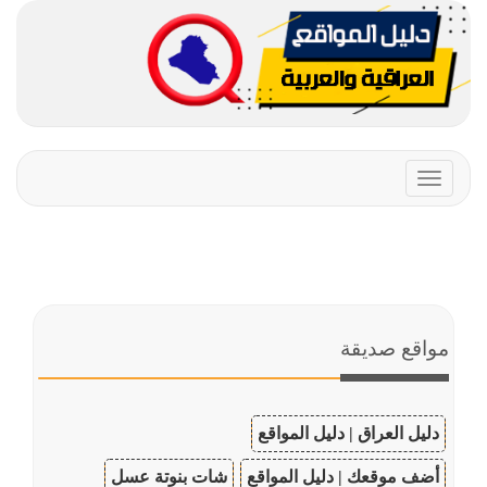
Toggle
navigation
مواقع صديقة
دليل العراق | دليل المواقع
أضف موقعك | دليل المواقع
شات بنوتة عسل