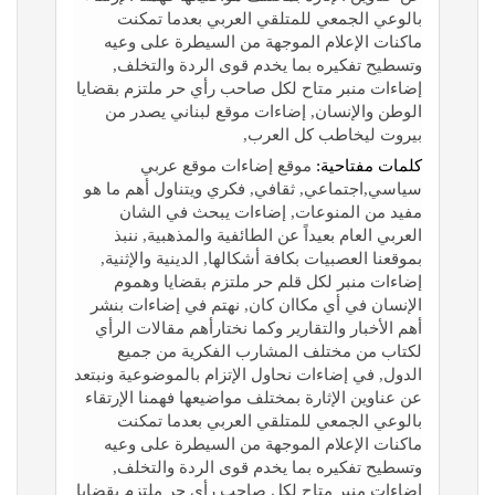
بالوعي الجمعي للمتلقي العربي بعدما تمكنت
ماكنات الإعلام الموجهة من السيطرة على وعيه
وتسطيح تفكيره بما يخدم قوى الردة والتخلف,
إضاءات منبر متاح لكل صاحب رأي حر ملتزم بقضايا
الوطن والإنسان, إضاءات موقع لبناني يصدر من
بيروت ليخاطب كل العرب,
كلمات مفتاحية:
موقع إضاءات موقع عربي
سياسي,اجتماعي, ثقافي, فكري ويتناول أهم ما هو
مفيد من المنوعات, إضاءات يبحث في الشان
العربي العام بعيداً عن الطائفية والمذهبية, ننبذ
بموقعنا العصبيات بكافة أشكالها, الدينية والإثنية,
إضاءات منبر لكل قلم حر ملتزم بقضايا وهموم
الإنسان في أي مكاان كان, نهتم في إضاءات بنشر
أهم الأخبار والتقارير وكما نختارأهم مقالات الرأي
لكتاب من مختلف المشارب الفكرية من جميع
الدول, في إضاءات نحاول الإتزام بالموضوعية ونبتعد
عن عناوين الإثارة بمختلف مواضيعها فهمنا الإرتقاء
بالوعي الجمعي للمتلقي العربي بعدما تمكنت
ماكنات الإعلام الموجهة من السيطرة على وعيه
وتسطيح تفكيره بما يخدم قوى الردة والتخلف,
إضاءات منبر متاح لكل صاحب رأي حر ملتزم بقضايا