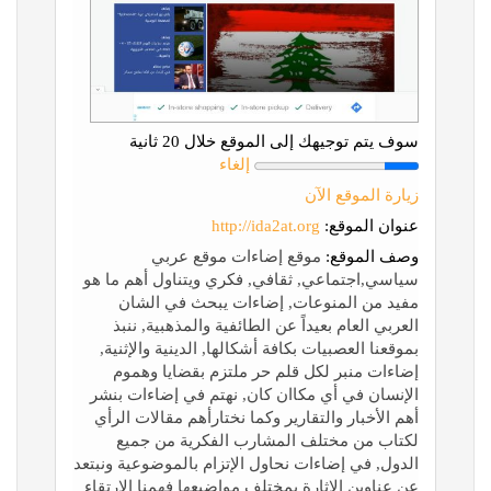
سوف يتم توجيهك إلى الموقع خلال 20 ثانية
إلغاء
زيارة الموقع الآن
عنوان الموقع:
http://ida2at.org
وصف الموقع:
موقع إضاءات موقع عربي
سياسي,اجتماعي, ثقافي, فكري ويتناول أهم ما هو
مفيد من المنوعات, إضاءات يبحث في الشان
العربي العام بعيداً عن الطائفية والمذهبية, ننبذ
بموقعنا العصبيات بكافة أشكالها, الدينية والإثنية,
إضاءات منبر لكل قلم حر ملتزم بقضايا وهموم
الإنسان في أي مكاان كان, نهتم في إضاءات بنشر
أهم الأخبار والتقارير وكما نختارأهم مقالات الرأي
لكتاب من مختلف المشارب الفكرية من جميع
الدول, في إضاءات نحاول الإتزام بالموضوعية ونبتعد
عن عناوين الإثارة بمختلف مواضيعها فهمنا الإرتقاء