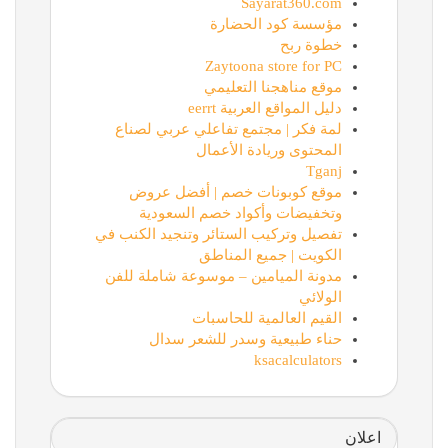
Sayarat360.com
مؤسسة كود الحضارة
خطوة ربح
Zaytoona store for PC
موقع مناهجنا التعليمي
دليل المواقع العربية eerrt
لمة فكر | مجتمع تفاعلي عربي لصناع
المحتوى وريادة الأعمال
Tganj
موقع كوبونات خصم | أفضل عروض
وتخفيضات وأكواد خصم السعودية
تفصيل وتركيب الستائر وتنجيد الكنب في
الكويت | جميع المناطق
مدونة الميامين – موسوعة شاملة للفن
الولائي
القيم العالمية للحاسبات
حناء طبيعية وسدر للشعر سدال
ksacalculators
اعلان