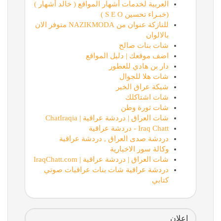
العربية لخدمات أشهار المواقع ( خالد أشهار )
(خبـراء تحسين S E O )
للنازكة عنوان من NAZIKMODA متوفر الان
بالالوان
شات بنات صالح
اضف موقعك | دليل المواقع
دار بن هادي للعطور
شات هلا للجوال
شبكة عراق الخير
شات اشتاكلك
شات ثورة وطن
شات العراق | دردشة عراقية | ChatIraqia
Iraq Chatt - دردشة عراقية
دردشة صدى العراق , دردشة عراقية
وكالة سور الاخبارية
شات العراق | دردشة عراقية | IraqChatt.com
دردشة عراقية شات بنات عراقيات صوتي
كتابي
اعلان