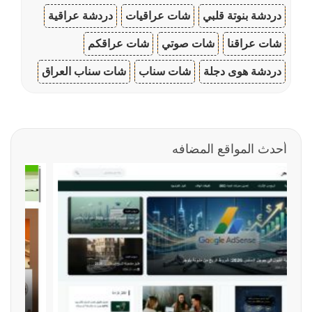
دردشة بنوتة قلبي
شات عراقيات
دردشة عراقية
شات عراقنا
شات صوتي
شات عراقكم
دردشة هوى دجلة
شات سناب
شات سناب العراق
أحدث المواقع المضافه