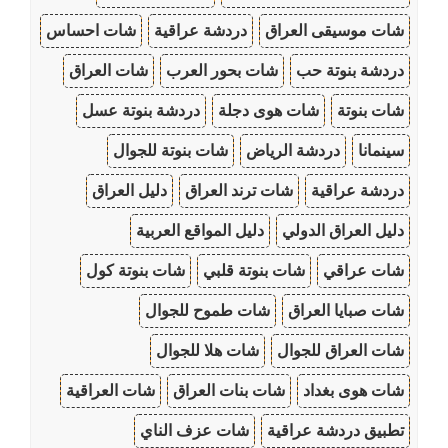
شات موسيقى العراق
دردشة عراقية
شات احساس
دردشة بنوتة حب
شات بحور العرب
شات العراق
شات بنوتة
شات هوى دجلة
دردشة بنوتة عسل
سينمانا
دردشة الرياض
شات بنوتة للجوال
دردشة عراقية
شات ترند العراق
دليل العراق
دليل العراق الدولي
دليل المواقع العربية
شات عراقي
شات بنوتة قلبي
شات بنوتة كول
شات صبايا العراق
شات طموح للجوال
شات العراق للجوال
شات هلا للجوال
شات هوى بغداد
شات بنات العراق
شات العراقية
تطبيق دردشة عراقية
شات عزف الناي