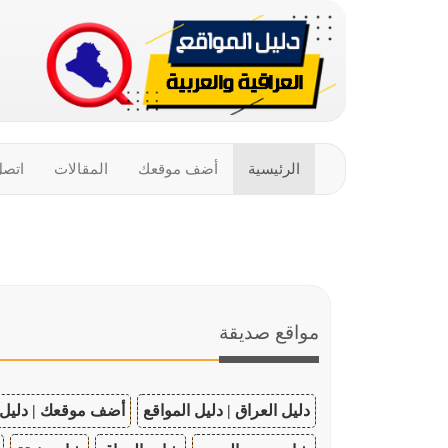
الرئيسية
أضف موقعك
المقالات
اتصل
مواقع صديقة
دليل العراق | دليل المواقع
أضف موقعك | دليل 