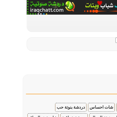
شات احساس
دردشة بنوتة حب