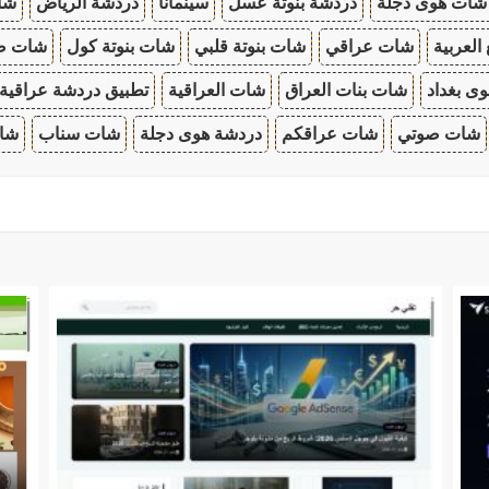
شات هوى دجلة
دردشة بنوتة عسل
سينمانا
دردشة الرياض
شات
 العربية
شات عراقي
شات بنوتة قلبي
شات بنوتة كول
شات صب
ى بغداد
شات بنات العراق
شات العراقية
تطبيق دردشة عراقية
شات صوتي
شات عراقكم
دردشة هوى دجلة
شات سناب
شات