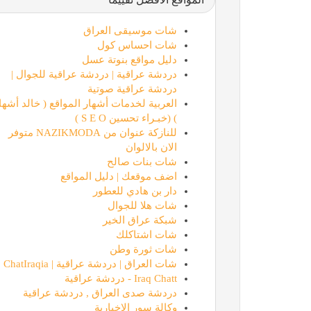
شات موسيقى العراق
شات احساس كول
دليل مواقع بنوتة عسل
دردشة عراقية | دردشة عراقية للجوال |
دردشة عراقية صوتية
العربية لخدمات أشهار المواقع ( خالد أشها
) (خبـراء تحسين S E O )
للنازكة عنوان من NAZIKMODA متوفر
الان بالالوان
شات بنات صالح
اضف موقعك | دليل المواقع
دار بن هادي للعطور
شات هلا للجوال
شبكة عراق الخير
شات اشتاكلك
شات ثورة وطن
شات العراق | دردشة عراقية | ChatIraqia
Iraq Chatt - دردشة عراقية
دردشة صدى العراق , دردشة عراقية
وكالة سور الاخبارية