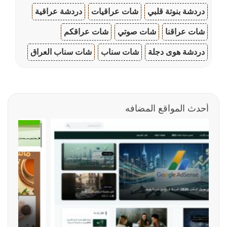
دردشة بنوتة قلبي
شات عراقيات
دردشة عراقية
شات عراقنا
شات صوتي
شات عراقكم
دردشة هوى دجلة
شات سناب
شات سناب العراق
أحدث المواقع المضافه