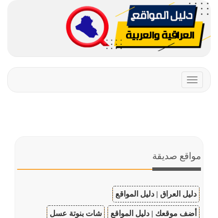
Toggle
navigation
مواقع صديقة
دليل العراق | دليل المواقع
أضف موقعك | دليل المواقع
شات بنوتة عسل