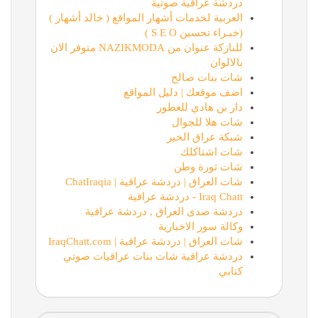
دردشة عراقية صوتية
العربية لخدمات أشهار المواقع ( خالد أشهار )
(خبـراء تحسين S E O )
للنازكة عنوان من NAZIKMODA متوفر الان
بالالوان
شات بنات صالح
اضف موقعك | دليل المواقع
دار بن هادي للعطور
شات هلا للجوال
شبكة عراق الخير
شات اشتاكلك
شات ثورة وطن
شات العراق | دردشة عراقية | ChatIraqia
Iraq Chatt - دردشة عراقية
دردشة صدى العراق , دردشة عراقية
وكالة سور الاخبارية
شات العراق | دردشة عراقية | IraqChatt.com
دردشة عراقية شات بنات عراقيات صوتي
كتابي