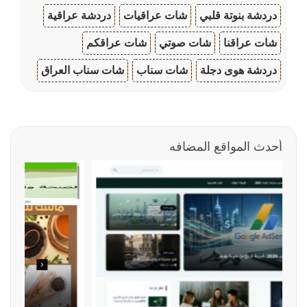
دردشة بنوتة قلبي
شات عراقيات
دردشة عراقية
شات عراقنا
شات صوتي
شات عراقكم
دردشة هوى دجلة
شات سناب
شات سناب العراق
أحدث المواقع المضافه