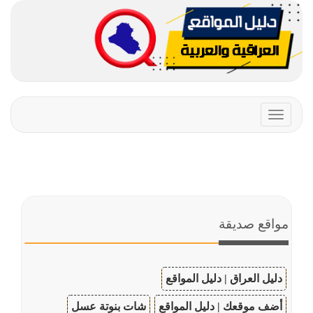
Toggle
navigation
مواقع صديقة
دليل العراق | دليل المواقع
أضف موقعك | دليل المواقع
شات بنوتة عسل