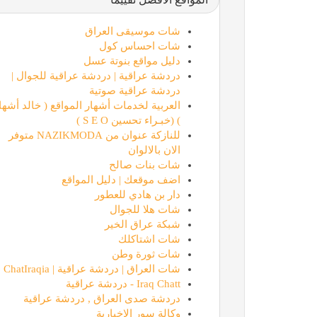
شات موسيقى العراق
شات احساس كول
دليل مواقع بنوتة عسل
دردشة عراقية | دردشة عراقية للجوال |
دردشة عراقية صوتية
العربية لخدمات أشهار المواقع ( خالد أشها
) (خبـراء تحسين S E O )
للنازكة عنوان من NAZIKMODA متوفر
الان بالالوان
شات بنات صالح
اضف موقعك | دليل المواقع
دار بن هادي للعطور
شات هلا للجوال
شبكة عراق الخير
شات اشتاكلك
شات ثورة وطن
شات العراق | دردشة عراقية | ChatIraqia
Iraq Chatt - دردشة عراقية
دردشة صدى العراق , دردشة عراقية
وكالة سور الاخبارية