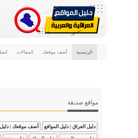
الرئيسية
أضف موقعك
المقالات
اتصل
مواقع صديقة
دليل العراق | دليل المواقع
أضف موقعك | دليل 