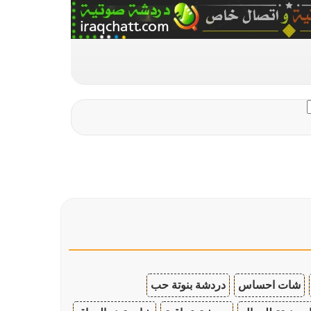
شات احساس
دردشة بنوتة حب