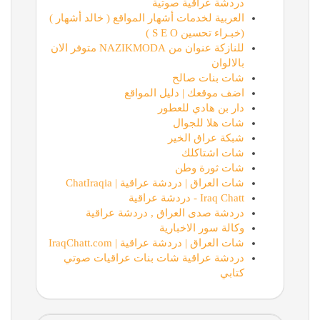
دردشة عراقية صوتية
العربية لخدمات أشهار المواقع ( خالد أشهار )
(خبـراء تحسين S E O )
للنازكة عنوان من NAZIKMODA متوفر الان
بالالوان
شات بنات صالح
اضف موقعك | دليل المواقع
دار بن هادي للعطور
شات هلا للجوال
شبكة عراق الخير
شات اشتاكلك
شات ثورة وطن
شات العراق | دردشة عراقية | ChatIraqia
Iraq Chatt - دردشة عراقية
دردشة صدى العراق , دردشة عراقية
وكالة سور الاخبارية
شات العراق | دردشة عراقية | IraqChatt.com
دردشة عراقية شات بنات عراقيات صوتي
كتابي