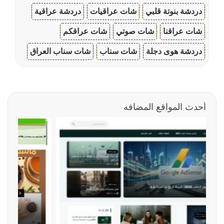
دردشة بنوتة قلبي
شات عراقيات
دردشة عراقية
شات عراقنا
شات صوتي
شات عراقكم
دردشة هوى دجلة
شات سناب
شات سناب العراق
أحدث المواقع المضافه