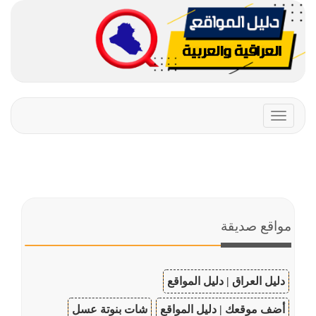
Toggle
navigation
مواقع صديقة
دليل العراق | دليل المواقع
أضف موقعك | دليل المواقع
شات بنوتة عسل