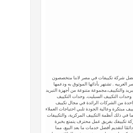
كييفات takifak.com تكييفك افضل شركة تكييفات في مصر لاننا متخصصون
 سنوات في جمهوريه مصر العربيه . تشتهر بأدائها الموثوق به ودعمها
تبريد والتكييف،مجموعة متنوعة من أجهزة التبريد
: وحدات التكييف السبليت. وحدات التكييف
حدات التبريد التجارية والصناعية. vrf او vrv هي واحدة من الشركات الرائدة في مجال تكييف
 مبتكرة وعالية الجودة تلبي احتياجات العملاء
 في ذلك أنظمة التكييف المركزية، والتكييفات
 شركة تكييفك بفريق عمل محترف يتمتع بخبرة
ًا لتقديم أفضل خدمات ما بعد البيع، مما