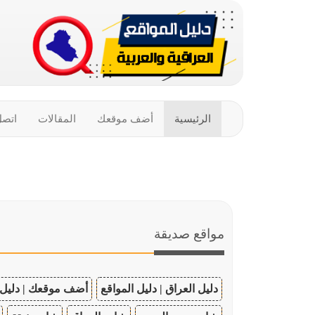
الرئيسية
أضف موقعك
المقالات
اتصل
مواقع صديقة
دليل العراق | دليل المواقع
أضف موقعك | دليل 