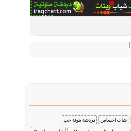
شات احساس
دردشة بنوتة حب