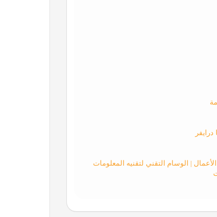
مة
درايفر
ت