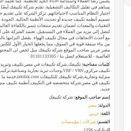
يضمن رضا العملاء واستدامة الأداء الجيد للأنظمة. كما تعتمد 
يساهم في تقليل التكاليف التشغيلية. تقدم شركة تكييفك أيضً
اختيار النظام المناسب لاحتياجاتهم. تركز الشركة على تقدي
تصميم أنظمة تكييف جديدة أو تحديث الأنظمة الحالية. الجود
التقنيات والمعدات لضمان تقديم منتجات تتميز بالكفاءة العال
لتصل إلى مزيد من العملاء في المستقبل. تعتمد الشركة على ا
مع أحدث الاتجاهات في مجال تكييف الهواء. بفضل التزامها با
ر
من بناء سمعة قوية في السوق، مما يجعلها الخيار الأول للكثيري
مصر عربي صاحب الموقع شركة تكييفك ميل لخص لى المحتوى 
العالمية - للاستعلام اتصل بنا / 01101133305
كلمات مفتاحية:
تكييفك,شركة تكييفات في مصر,تكييف وتبريد
تكييف مركزي,VRF / VRV,وحدات تبريد تجارية 
منزلية وتجارية,شرك
تكييف في مصر,شركة متخصصة في التكييف,أنظمة تكييف منزلية
جديد,
إسم صاحب الموقع:
شركة تكييفك
الدولة:
مصر
اللغة:
عربي
القسم:
شركات | مؤسسات
الزيارات:
1358