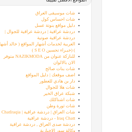
شات موسيقى العراق
شات احساس كول
دليل مواقع بنوتة عسل
دردشة عراقية | دردشة عراقية للجوال |
دردشة عراقية صوتية
العربية لخدمات أشهار المواقع ( خالد أشها
) (خبـراء تحسين S E O )
للنازكة عنوان من NAZIKMODA متوفر
الان بالالوان
شات بنات صالح
اضف موقعك | دليل المواقع
دار بن هادي للعطور
شات هلا للجوال
شبكة عراق الخير
شات اشتاكلك
شات ثورة وطن
شات العراق | دردشة عراقية | ChatIraqia
Iraq Chatt - دردشة عراقية
دردشة صدى العراق , دردشة عراقية
وكالة سور الاخبارية