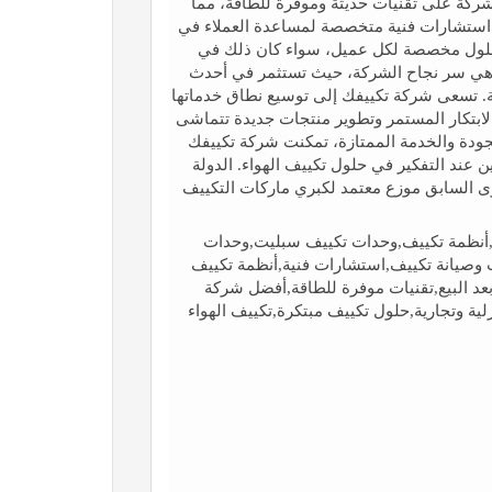
الشركة على تقنيات حديثة وموفرة للطاقة، مما
ا استشارات فنية متخصصة لمساعدة العملاء في
م حلول مخصصة لكل عميل، سواء كان ذلك في
ة هي سر نجاح الشركة، حيث تستثمر في أحدث
ية. تسعى شركة تكييفك إلى توسيع نطاق خدماتها
لابتكار المستمر وتطوير منتجات جديدة تتماشى
لجودة والخدمة الممتازة، تمكنت شركة تكييفك
ن عند التفكير في حلول تكييف الهواء. الدولة
السابق موزع معتمد لكبري ماركات التكييف
,أنظمة تكييف,وحدات تكييف سبليت,وحدات
وصناعية,تركيب وصيانة تكييف,استشارات فنية,أنظمة تكييف
ة تكييفك للتكييفات takifak.com,خدمة ما بعد البيع,تقنيات موفرة للطاقة,أفضل شركة
 وتجارية,حلول تكييف مبتكرة,تكييف الهواء