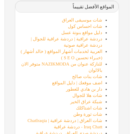
المواقع الأفضل تقييماً
شات موسيقى العراق
شات احساس كول
دليل مواقع بنوتة عسل
دردشة عراقية | دردشة عراقية للجوال |
دردشة عراقية صوتية
العربية لخدمات أشهار المواقع ( خالد أشهار )
(خبـراء تحسين S E O )
للنازكة عنوان من NAZIKMODA متوفر الان
بالالوان
شات بنات صالح
اضف موقعك | دليل المواقع
دار بن هادي للعطور
شات هلا للجوال
شبكة عراق الخير
شات اشتاكلك
شات ثورة وطن
شات العراق | دردشة عراقية | ChatIraqia
Iraq Chatt - دردشة عراقية
دردشة صدى العراق , دردشة عراقية