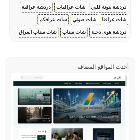
دردشة بنوتة قلبي
شات عراقيات
دردشة عراقية
شات عراقنا
شات صوتي
شات عراقكم
دردشة هوى دجلة
شات سناب
شات سناب العراق
أحدث المواقع المضافه