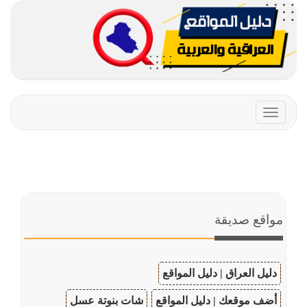
Toggle
navigation
مواقع صديقة
دليل العراق | دليل المواقع
أضف موقعك | دليل المواقع
شات بنوتة عسل