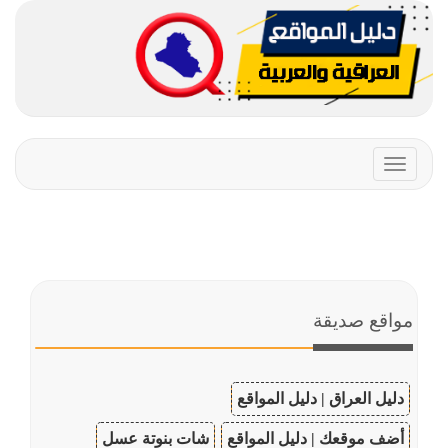
Toggle
navigation
مواقع صديقة
دليل العراق | دليل المواقع
أضف موقعك | دليل المواقع
شات بنوتة عسل