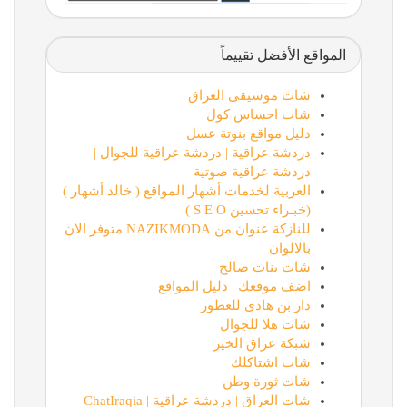
المواقع الأفضل تقييماً
شات موسيقى العراق
شات احساس كول
دليل مواقع بنوتة عسل
دردشة عراقية | دردشة عراقية للجوال |
دردشة عراقية صوتية
العربية لخدمات أشهار المواقع ( خالد أشهار )
(خبـراء تحسين S E O )
للنازكة عنوان من NAZIKMODA متوفر الان
بالالوان
شات بنات صالح
اضف موقعك | دليل المواقع
دار بن هادي للعطور
شات هلا للجوال
شبكة عراق الخير
شات اشتاكلك
شات ثورة وطن
شات العراق | دردشة عراقية | ChatIraqia