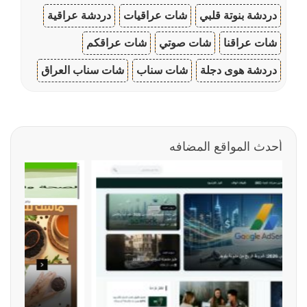
دردشة بنوتة قلبي
شات عراقيات
دردشة عراقية
شات عراقنا
شات صوتي
شات عراقكم
دردشة هوى دجلة
شات سناب
شات سناب العراق
أحدث المواقع المضافه