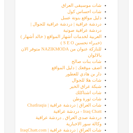
شات موسيقى العراق
شات احساس كول
دليل مواقع بنوتة عسل
دردشة عراقية | دردشة عراقية للجوال |
دردشة عراقية صوتية
العربية لخدمات أشهار المواقع ( خالد أشهار )
(خبـراء تحسين S E O )
للنازكة عنوان من NAZIKMODA متوفر الان
بالالوان
شات بنات صالح
اضف موقعك | دليل المواقع
دار بن هادي للعطور
شات هلا للجوال
شبكة عراق الخير
شات اشتاكلك
شات ثورة وطن
شات العراق | دردشة عراقية | ChatIraqia
Iraq Chatt - دردشة عراقية
دردشة صدى العراق , دردشة عراقية
وكالة سور الاخبارية
شات العراق | دردشة عراقية | IraqChatt.com