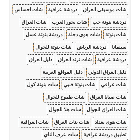
شات موسيقى العراق
دردشة عراقية
شات احساس
دردشة بنوتة حب
شات بحور العرب
شات العراق
شات بنوتة
شات هوى دجلة
دردشة بنوتة عسل
سينمانا
دردشة الرياض
شات بنوتة للجوال
دردشة عراقية
شات ترند العراق
دليل العراق
دليل العراق الدولي
دليل المواقع العربية
شات عراقي
شات بنوتة قلبي
شات بنوتة كول
شات صبايا العراق
شات طموح للجوال
شات العراق للجوال
شات هلا للجوال
شات هوى بغداد
شات بنات العراق
شات العراقية
تطبيق دردشة عراقية
شات عزف الناي