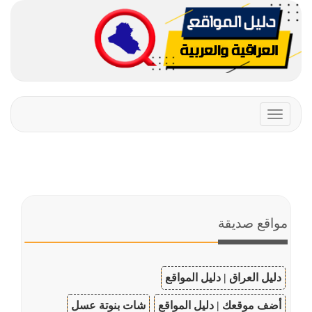
Toggle
navigation
مواقع صديقة
دليل العراق | دليل المواقع
أضف موقعك | دليل المواقع
شات بنوتة عسل