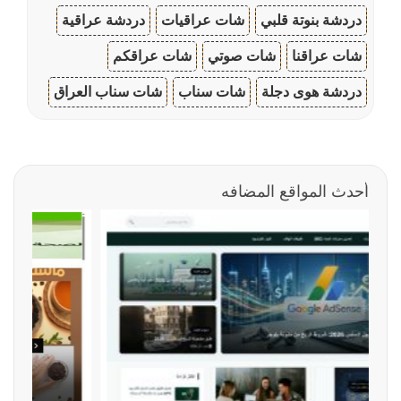
دردشة بنوتة قلبي
شات عراقيات
دردشة عراقية
شات عراقنا
شات صوتي
شات عراقكم
دردشة هوى دجلة
شات سناب
شات سناب العراق
أحدث المواقع المضافه