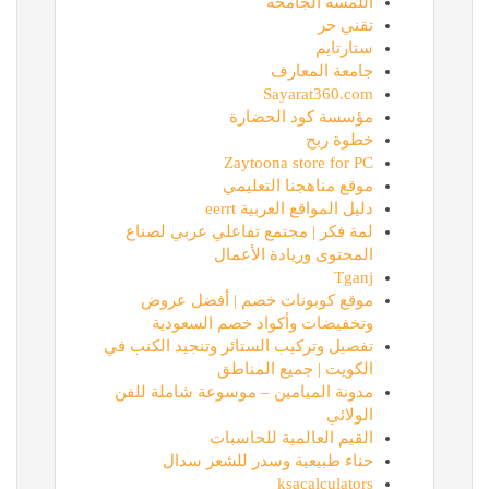
اللمسة الجامحة
تقني حر
ستارتايم
جامعة المعارف
Sayarat360.com
مؤسسة كود الحضارة
خطوة ربح
Zaytoona store for PC
موقع مناهجنا التعليمي
دليل المواقع العربية eerrt
لمة فكر | مجتمع تفاعلي عربي لصناع
المحتوى وريادة الأعمال
Tganj
موقع كوبونات خصم | أفضل عروض
وتخفيضات وأكواد خصم السعودية
تفصيل وتركيب الستائر وتنجيد الكنب في
الكويت | جميع المناطق
مدونة الميامين – موسوعة شاملة للفن
الولائي
القيم العالمية للحاسبات
حناء طبيعية وسدر للشعر سدال
ksacalculators