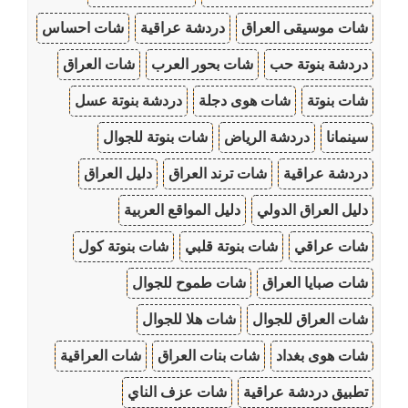
شات موسيقى العراق
دردشة عراقية
شات احساس
دردشة بنوتة حب
شات بحور العرب
شات العراق
شات بنوتة
شات هوى دجلة
دردشة بنوتة عسل
سينمانا
دردشة الرياض
شات بنوتة للجوال
دردشة عراقية
شات ترند العراق
دليل العراق
دليل العراق الدولي
دليل المواقع العربية
شات عراقي
شات بنوتة قلبي
شات بنوتة كول
شات صبايا العراق
شات طموح للجوال
شات العراق للجوال
شات هلا للجوال
شات هوى بغداد
شات بنات العراق
شات العراقية
تطبيق دردشة عراقية
شات عزف الناي