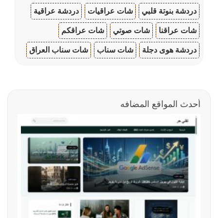
دردشة بنوتة قلبي
شات عراقيات
دردشة عراقية
شات عراقنا
شات صوتي
شات عراقكم
دردشة هوى دجلة
شات سناب
شات سناب العراق
أحدث المواقع المضافه