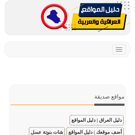
Toggle
navigation
مواقع صديقة
دليل العراق | دليل المواقع
أضف موقعك | دليل المواقع
شات بنوتة عسل