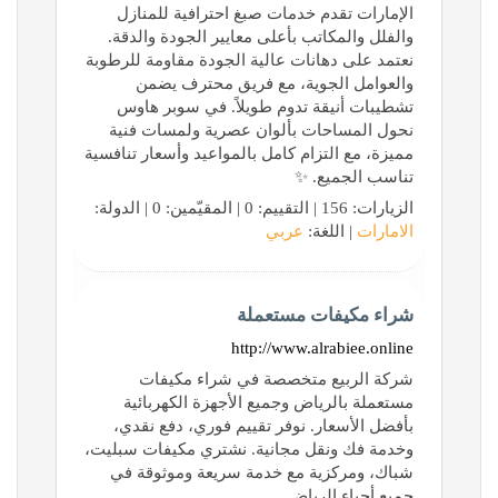
الإمارات تقدم خدمات صبغ احترافية للمنازل
والفلل والمكاتب بأعلى معايير الجودة والدقة.
نعتمد على دهانات عالية الجودة مقاومة للرطوبة
والعوامل الجوية، مع فريق محترف يضمن
تشطيبات أنيقة تدوم طويلاً. في سوبر هاوس
نحول المساحات بألوان عصرية ولمسات فنية
مميزة، مع التزام كامل بالمواعيد وأسعار تنافسية
تناسب الجميع. ✨
الزيارات: 156 | التقييم: 0 | المقيّمين: 0 | الدولة:
الامارات
| اللغة:
عربي
شراء مكيفات مستعملة
http://www.alrabiee.online
شركة الربيع متخصصة في شراء مكيفات
مستعملة بالرياض وجميع الأجهزة الكهربائية
بأفضل الأسعار. نوفر تقييم فوري، دفع نقدي،
وخدمة فك ونقل مجانية. نشتري مكيفات سبليت،
شباك، ومركزية مع خدمة سريعة وموثوقة في
جميع أحياء الرياض