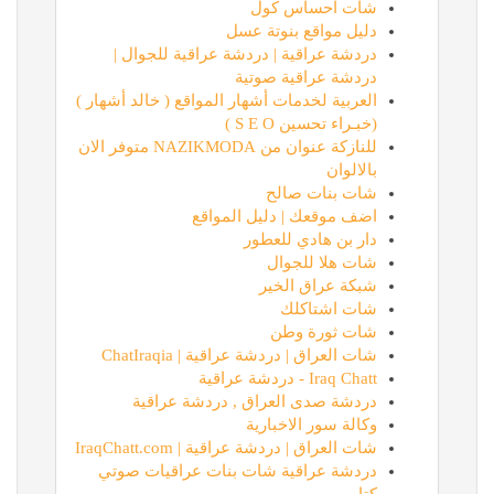
شات احساس كول
دليل مواقع بنوتة عسل
دردشة عراقية | دردشة عراقية للجوال |
دردشة عراقية صوتية
العربية لخدمات أشهار المواقع ( خالد أشهار )
(خبـراء تحسين S E O )
للنازكة عنوان من NAZIKMODA متوفر الان
بالالوان
شات بنات صالح
اضف موقعك | دليل المواقع
دار بن هادي للعطور
شات هلا للجوال
شبكة عراق الخير
شات اشتاكلك
شات ثورة وطن
شات العراق | دردشة عراقية | ChatIraqia
Iraq Chatt - دردشة عراقية
دردشة صدى العراق , دردشة عراقية
وكالة سور الاخبارية
شات العراق | دردشة عراقية | IraqChatt.com
دردشة عراقية شات بنات عراقيات صوتي