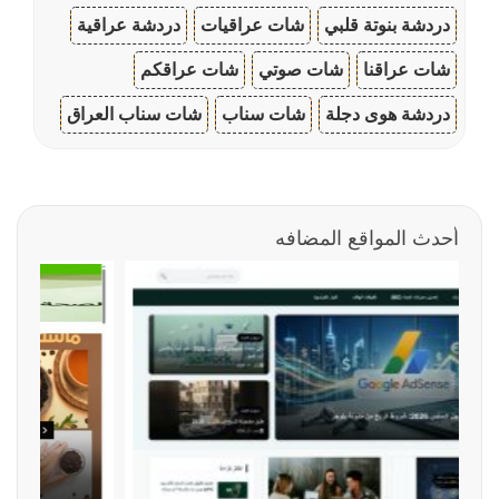
دردشة بنوتة قلبي
شات عراقيات
دردشة عراقية
شات عراقنا
شات صوتي
شات عراقكم
دردشة هوى دجلة
شات سناب
شات سناب العراق
أحدث المواقع المضافه