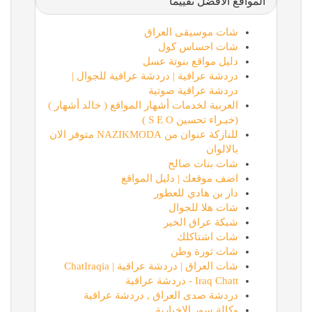
المواقع الأفضل تقييماً
شات موسيقى العراق
شات احساس كول
دليل مواقع بنوتة عسل
دردشة عراقية | دردشة عراقية للجوال |
دردشة عراقية صوتية
العربية لخدمات أشهار المواقع ( خالد أشهار )
(خبـراء تحسين S E O )
للنازكة عنوان من NAZIKMODA متوفر الان
بالالوان
شات بنات صالح
اضف موقعك | دليل المواقع
دار بن هادي للعطور
شات هلا للجوال
شبكة عراق الخير
شات اشتاكلك
شات ثورة وطن
شات العراق | دردشة عراقية | ChatIraqia
Iraq Chatt - دردشة عراقية
دردشة صدى العراق , دردشة عراقية
وكالة سور الاخبارية