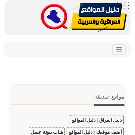
Toggle
navigation
مواقع صديقة
دليل العراق | دليل المواقع
أضف موقعك | دليل المواقع
شات بنوتة عسل