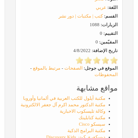
اللغة:
عربي
القسم:
كتب | مكتبات | دور نشر
الزيارات:
1088
التقييم:
0
المقيّمين:
0
تاريخ الإضافة:
4/8/2022
الموقع في جوجل:
الصفحات
-
مرتبط بالموقع
-
المحفوظات
مواقع مشابهة
مكتبة أيلول للكتب العربية في ألمانيا وأوروبا
مكتبة الدكتور محمد اكرم آل جعفر الالكترونية
وكالة تليسكوب الاخبارية
مكتبة كتابلينك
سيسكو Cisco
مكتبة البرامج الذكية
ديسكفري كيدز Discovery Kids