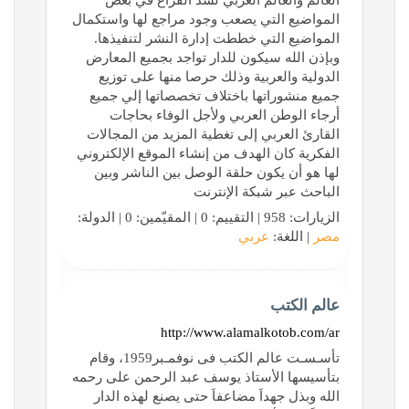
العالم والعالم العربي لسد الفراغ في بعض
المواضيع التي يصعب وجود مراجع لها واستكمال
المواضيع التي خططت إدارة النشر لتنفيذها.
وبإذن الله سيكون للدار تواجد بجميع المعارض
الدولية والعربية وذلك حرصا منها على توزيع
جميع منشوراتها باختلاف تخصصاتها إلي جميع
أرجاء الوطن العربي ولأجل الوفاء بحاجات
القارئ العربي إلى تغطية المزيد من المجالات
الفكرية كان الهدف من إنشاء الموقع الإلكتروني
لها هو أن يكون حلقة الوصل بين الناشر وبين
الباحث عبر شبكة الإنترنت
الزيارات: 958 | التقييم: 0 | المقيّمين: 0 | الدولة:
مصر
| اللغة:
عربي
عالم الكتب
http://www.alamalkotob.com/ar
تأسـسـت عالم الكتب فى نوفمـبر1959، وقام
بتأسيسها الأستاذ يوسف عبد الرحمن على رحمه
الله وبذل جهداَ مضاعفاَ حتى يصنع لهذه الدار