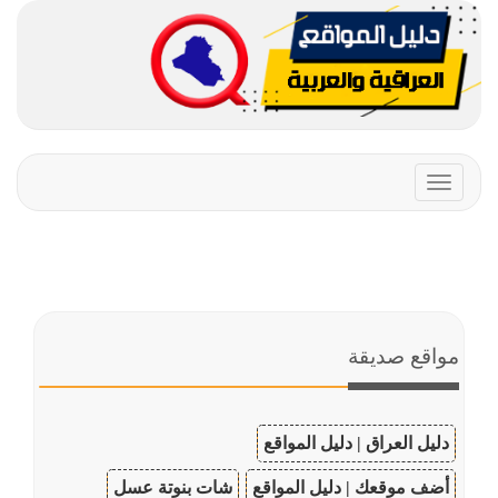
Toggle
navigation
مواقع صديقة
دليل العراق | دليل المواقع
أضف موقعك | دليل المواقع
شات بنوتة عسل