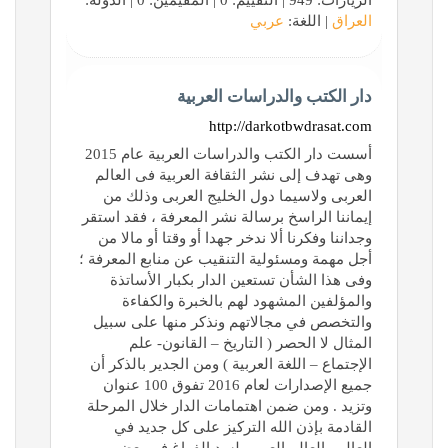
الزيارات: 949 | التقييم: 0 | المقيّمين: 0 | الدولة:
العراق
| اللغة:
عربي
دار الكتب والدراسات العربية
http://darkotbwdrasat.com
أسست دار الكتب والدراسات العربية عام 2015
وهى تهدف إلى نشر الثقافة العربية فى العالم
العربى ولاسيما دول الخليج العربى وذلك من
إيماننا الراسخ برسالة نشر المعرفة ، فقد استقر
وجداننا وفكرنا ألا ندخر جهدا أو وقتا أو مالا من
أجل مهمة ومسئولية التنقيب عن منابع المعرفة ؛
وفى هذا الشأن تستعين الدار بكبار الأساتذة
والمؤلفين المشهود لهم بالخبرة والكفاءة
والتخصص في مجالاتهم ونذكر منها على سبيل
المثال لا الحصر ( التاريخ – القانون- علم
الإجتماع – اللغة العربية ) ومن الجدير بالذكر أن
جميع الإصدارات لعام 2016 تفوق 100 عنوان
وتزيد . ومن ضمن اهتمامات الدار خلال المرحلة
القادمة بإذن الله التركيز على كل جديد في