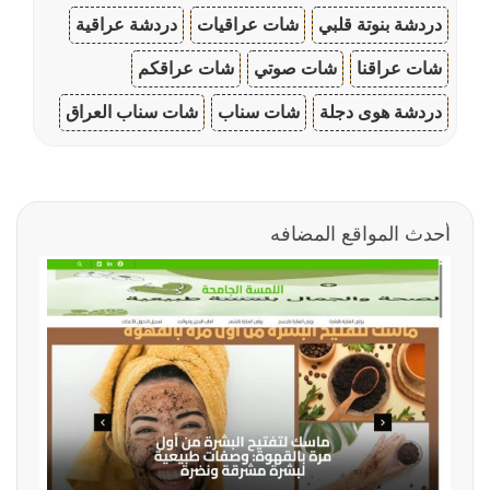
دردشة بنوتة قلبي
شات عراقيات
دردشة عراقية
شات عراقنا
شات صوتي
شات عراقكم
دردشة هوى دجلة
شات سناب
شات سناب العراق
أحدث المواقع المضافه