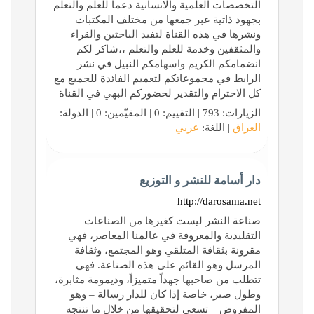
التخصصات العلمية والانسانية دعما للعلم والتعلم
بجهود ذاتية عبر جمعها من مختلف المكتبات
ونشرها في هذه القناة لتفيد الباحثين والقراء
والمثقفين وخدمة للعلم والتعلم ،،شاكر لكم
انضمامكم الكريم واسهامكم النبيل في نشر
الرابط في مجموعاتكم لتعميم الفائدة للجميع مع
كل الاحترام والتقدير لحضوركم البهي في القناة
الزيارات: 793 | التقييم: 0 | المقيّمين: 0 | الدولة:
العراق
| اللغة:
عربي
دار أسامة للنشر و التوزيع
http://darosama.net
صناعة النشر ليست كغيرها من الصناعات
التقليدية والمعروفة في عالمنا المعاصر، فهي
مقرونة بثقافة المتلقي وهو المجتمع، وثقافة
المرسل وهو القائم على هذه الصناعة. فهي
تتطلب من صاحبها جهداً متميزاً، وديمومة مثابرة،
وطول صبر، خاصة إذا كان للدار رسالة – وهو
المفروض – تسعى لتحقيقها من خلال ما تنتجه