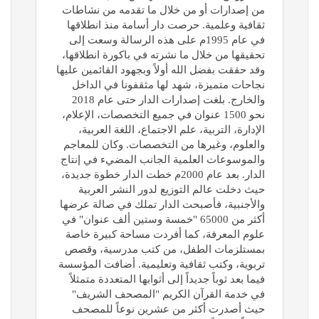
من إصدارات أو من خلال ما تقدمه من نشاطات
ثقافية وعلمية. حرصت دار أسامة منذ انطلاقها
في عام 1995م على هذه الرسالة وسعت إلى
تحقيقها من خلال ما نشرته في باكورة انطلاقها،
وقد حققت بفضل الله أولاً وبجهود القائمين عليها
نجاحات متميزة، شهد لها مثقفونا في الداخل
والخارج. بلغت إصدارات الدار حتى عام 2018
نحو 1500 عنوان في جميع التخصصات، الإعلام،
الإدارة، التربية، علم الاجتماع، اللغة العربية،
والعلوم، وغيرها من التخصصات. وكان للمعاجم
والموسوعات العلمية الجانب المضيء في إنتاج
الدار. بعد عام 2000م خطت الدار خطوة جديدة،
حيث دخلت عالم التوزيع لدور النشر العربية
والأجنبية، فأصبحت الدار تملك في صالة عرضها
أكثر من 65000 "خمسة وستين ألف عنوان" في
علوم المعرفة، كما أفردت مساحة كبيرة خاصة
بمستلزمات الطفل، من كتب مدرسية، وقصص
تربوية، وكتب ثقافية وتعليمية. أضافت المؤسسة
فيما بعد ثوباً جديداً إلى أثوابها المتعددة متمثلاً
في خدمة القرآن الكريم "المصحف الشريف"
حيث أصدرت أكثر من عشرين نوعاً للمصحف