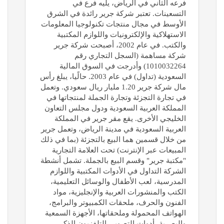
فرعه الثاني في الرياض، يليه فرع في
التسعينات. تعتبر شركة جرير رائدة في الشرق
الأوسط في مجال منتجات تكنولوجيا المعلومات
الاستهلاكية والإلكترونيات واللوازم المكتبية
والكتب. في عام 2002، أصبحت شركة جرير
شركة مساهمة (السجل التجاري رقم
1010032264) وأدرجت في السوق المالية
السعودية (تداول) في عام 2003. حالًيا، يبلغ رأس
مال شركة جرير 1.20 مليار ريال سعودي. وتعمل
في تجارة التجزئة وتجارة الجملة لمنتجاتها في
المملكة العربية السعودية ودول مجلس التعاون
الخليجي الأخرى. يقع مقر جرير في المملكة
العربية السعودية في مدينة الرياض، وتعمل جرير
من خلال قسمين هما البيع بالتجزئة (بما في ذلك
المبيعات عبر الإنترنت) تحت العلامة التجارية
"مكتبة جرير" وقسم البيع بالجملة. تشمل أنشطة
الشركة التداول في الأدوات المكتبية واللوازم
المدرسية، لعب الأطفال والوسائل التعليمية،
الكتب والمنشورات العربية والإنجليزية، مواد
الفنون والحرف، ملحقات الكمبيوتر والبرامج،
الهواتف المحمولة وملحقاتها، الأجهزة السمعية
والبصرية، أدوات التصوير، التلفزيون الذكي