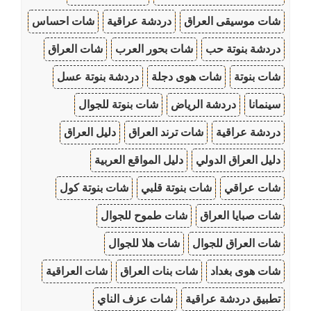
شات موسيقى العراق
دردشة عراقية
شات احساس
دردشة بنوتة حب
شات بحور العرب
شات العراق
شات بنوتة
شات هوى دجلة
دردشة بنوتة عسل
سينمانا
دردشة الرياض
شات بنوتة للجوال
دردشة عراقية
شات ترند العراق
دليل العراق
دليل العراق الدولي
دليل المواقع العربية
شات عراقي
شات بنوتة قلبي
شات بنوتة كول
شات صبايا العراق
شات طموح للجوال
شات العراق للجوال
شات هلا للجوال
شات هوى بغداد
شات بنات العراق
شات العراقية
تطبيق دردشة عراقية
شات عزف الناي