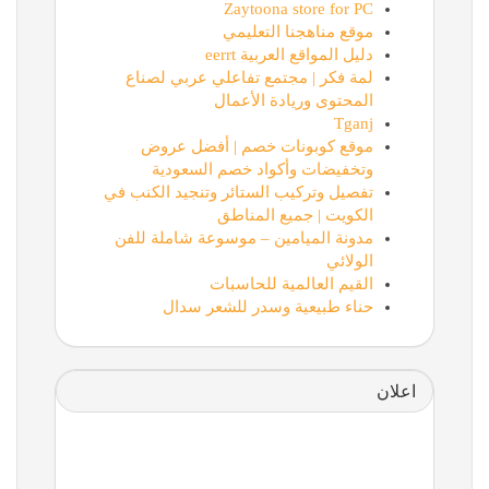
Zaytoona store for PC
موقع مناهجنا التعليمي
دليل المواقع العربية eerrt
لمة فكر | مجتمع تفاعلي عربي لصناع
المحتوى وريادة الأعمال
Tganj
موقع كوبونات خصم | أفضل عروض
وتخفيضات وأكواد خصم السعودية
تفصيل وتركيب الستائر وتنجيد الكنب في
الكويت | جميع المناطق
مدونة الميامين – موسوعة شاملة للفن
الولائي
القيم العالمية للحاسبات
حناء طبيعية وسدر للشعر سدال
اعلان