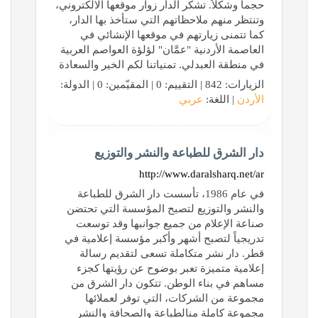
حجماً وشكلاً. تشكر الدار زوار موقعها الالكتروني،
وتنتظر منهم ملاحظاتهم التي ستأخذ بها الدار،
كما تتمنى زيارتهم في موقعها الإنشائي في
العاصمة الأردنية "عمَّان" لؤلؤة العواصم العربية
في منطقة العبدلي. تمنياتنا لكم الخير والسعادة
الزيارات: 842 | التقييم: 0 | المقيّمين: 0 | الدولة:
الأردن
| اللغة:
عربي
دار الشرق للطباعة والنشر والتوزيع
http://www.daralsharq.net/ar
في عام 1986، تأسست دار الشرق للطباعة
والنشر والتوزيع لتصبح المؤسسة التي تحتضن
صناعة الإعلام من جميع جوانبها وقد توسعت
تدريجياً لتصبح أشهر وأكبر مؤسسة إعلامية في
قطر. دار نشر متكاملة تسعى لتقديم رسالة
إعلامية متميزة تعبر بوضوح عن رؤيتها كجزء
مساهم في بناء الوطن. تتكون دار الشرق من
مجموعة من الشركات، التي توفر لعملائها
مجموعة كاملة منالطباعة والصحافة والنشر