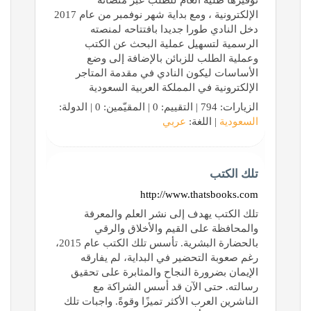
توفيرها طلية العام للطلب عبر منصاته
الإلكترونية ، ومع بداية شهر نوفمبر من عام 2017
دخل النادي طورا جديدا بافتتاحه لمنصته
الرسمية لتسهيل عملية البحث عن الكتب
وعملية الطلب للزبائن بالإضافة إلى وضع
الأساسات ليكون النادي في مقدمة المتاجر
الإلكترونية في المملكة العربية السعودية
الزيارات: 794 | التقييم: 0 | المقيّمين: 0 | الدولة:
السعودية
| اللغة:
عربي
تلك الكتب
http://www.thatsbooks.com
تلك الكتب يهدف إلى نشر العلم والمعرفة
والمحافظة على القيم والأخلاق والرقي
بالحضارة البشرية. تأسس تلك الكتب عام 2015،
رغم صعوبة التحضير في البداية، لم يفارقه
الإيمان بضرورة النجاح والمثابرة على تحقيق
رسالته. حتى الآن قد أسس الشراكة مع
الناشرين العرب الأكثر تميزًا وقوةً. واجبات تلك