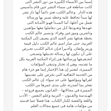
إسماَ بين الأسماء الكبيرة من دور النشر التى
كانت ساطعة فى سماء النشر حين قام بتأسيس
هذه الدار . وعالم الكتب تعتز دائماَ أنها دار نشر
لها مبدأ تحافظ عليه وخطه تسير بها ورسالة
تعمل من أجلها. أما المبـدأ فهـو الأمـانة التى
عهـدها وتعـودها كـل من تـعاملوا معها مؤلفيـن
وناشرين وموزعين وقراء. وتـسير عالم الكتب
بخطة هدفها نشر الجيد الذي يضيف إلى المكتبة
العربية، حتى صار اسم عالم الكتب دليل قيمة
ورمز وإتقان. وأخـيراَ فـإن عـالم الكتـب تحـرص
على أن تـكون لها رسـالة تحـملها وتسـعى
لتحـقيـقها ورسالتها هى إثراء المكتبة العربية بكل
ما تقدمه، وهي إذ تختار وتنتقى المؤلفات
المميزة، لتعتبر إن هذا الإختيار إنما هو جزء هام
من الخدمة الثقافية التى تحرص على تقديمها
لقرائها ومؤلفيها على حد سواء. إن عالم الكتب
تفخر بما أصدرته على مدى عمرها من الكتب
المميزة في مجالاتها: - القـانون بجميع فروعه –
الهـندسة والفـنون – التربية وعلم النفس – الأدب
واللغة والقصة لكبار الكتاب. هذا فضلاَ عما قدمته
من مؤلفات هامة فى جميع مجالات العلم