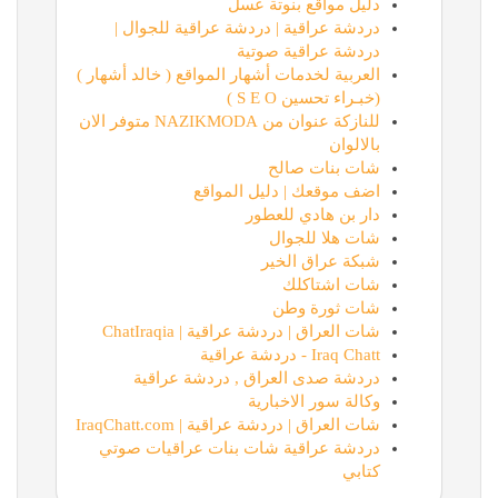
دليل مواقع بنوتة عسل
دردشة عراقية | دردشة عراقية للجوال |
دردشة عراقية صوتية
العربية لخدمات أشهار المواقع ( خالد أشهار )
(خبـراء تحسين S E O )
للنازكة عنوان من NAZIKMODA متوفر الان
بالالوان
شات بنات صالح
اضف موقعك | دليل المواقع
دار بن هادي للعطور
شات هلا للجوال
شبكة عراق الخير
شات اشتاكلك
شات ثورة وطن
شات العراق | دردشة عراقية | ChatIraqia
Iraq Chatt - دردشة عراقية
دردشة صدى العراق , دردشة عراقية
وكالة سور الاخبارية
شات العراق | دردشة عراقية | IraqChatt.com
دردشة عراقية شات بنات عراقيات صوتي
كتابي