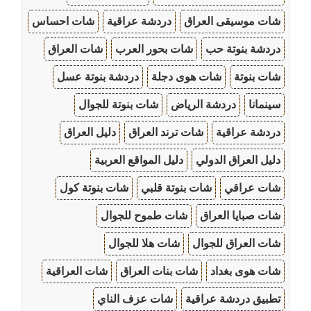
شات موسيقى العراق
دردشة عراقية
شات احساس
دردشة بنوتة حب
شات بحور العرب
شات العراق
شات بنوتة
شات هوى دجلة
دردشة بنوتة عسل
سينمانا
دردشة الرياض
شات بنوتة للجوال
دردشة عراقية
شات ترند العراق
دليل العراق
دليل العراق الدولي
دليل المواقع العربية
شات عراقي
شات بنوتة قلبي
شات بنوتة كول
شات صبايا العراق
شات طموح للجوال
شات العراق للجوال
شات هلا للجوال
شات هوى بغداد
شات بنات العراق
شات العراقية
تطبيق دردشة عراقية
شات عزف الناي