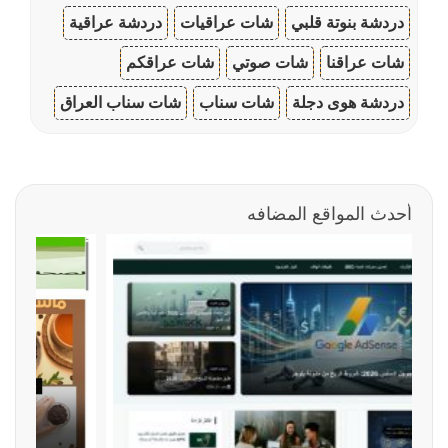
دردشة بنوتة قلبي
شات عراقيات
دردشة عراقية
شات عراقنا
شات صوتي
شات عراقكم
دردشة هوى دجلة
شات سناب
شات سناب العراق
أحدث المواقع المضافه