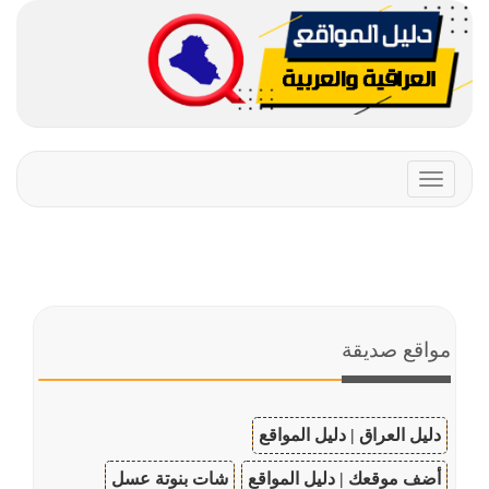
Toggle
navigation
مواقع صديقة
دليل العراق | دليل المواقع
أضف موقعك | دليل المواقع
شات بنوتة عسل