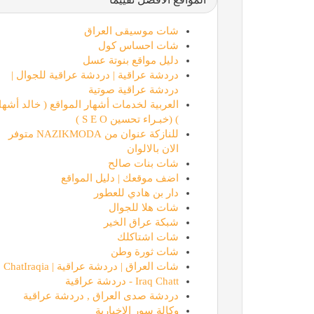
شات موسيقى العراق
شات احساس كول
دليل مواقع بنوتة عسل
دردشة عراقية | دردشة عراقية للجوال |
دردشة عراقية صوتية
العربية لخدمات أشهار المواقع ( خالد أشها
) (خبـراء تحسين S E O )
للنازكة عنوان من NAZIKMODA متوفر
الان بالالوان
شات بنات صالح
اضف موقعك | دليل المواقع
دار بن هادي للعطور
شات هلا للجوال
شبكة عراق الخير
شات اشتاكلك
شات ثورة وطن
شات العراق | دردشة عراقية | ChatIraqia
Iraq Chatt - دردشة عراقية
دردشة صدى العراق , دردشة عراقية
وكالة سور الاخبارية