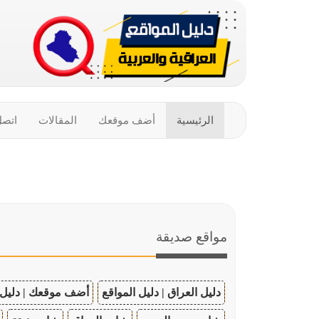
الرئيسية
أضف موقعك
المقالات
اتصل
مواقع صديقة
دليل العراق | دليل المواقع
أضف موقعك | دليل 