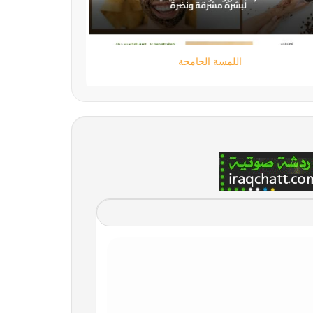
تقني حر