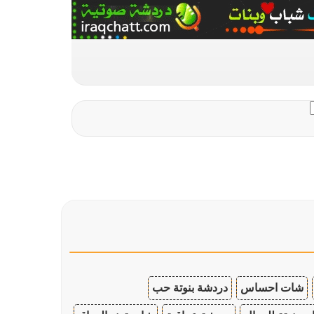
شات احساس
دردشة بنوتة حب