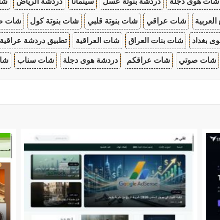
شات هوى دجلة
دردشة بنوتة عسل
سينمانا
دردشة الرياض
شات
 العربية
شات عراقي
شات بنوتة قلبي
شات بنوتة كول
شات صب
ى بغداد
شات بنات العراق
شات العراقية
تطبيق دردشة عراقية
شات صوتي
شات عراقكم
دردشة هوى دجلة
شات سناب
شات