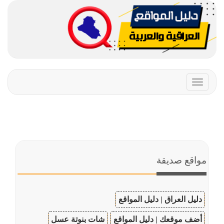
Toggle
navigation
مواقع صديقة
دليل العراق | دليل المواقع
أضف موقعك | دليل المواقع
شات بنوتة عسل