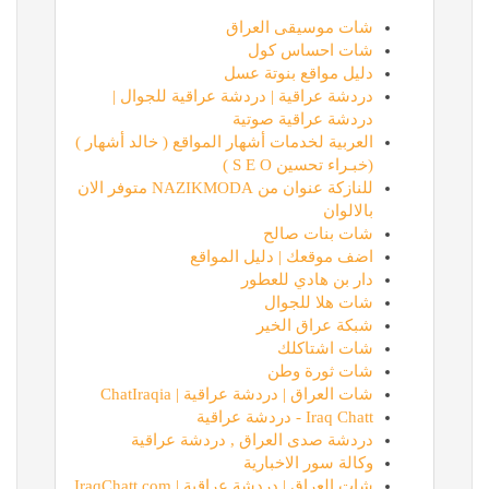
شات موسيقى العراق
شات احساس كول
دليل مواقع بنوتة عسل
دردشة عراقية | دردشة عراقية للجوال |
دردشة عراقية صوتية
العربية لخدمات أشهار المواقع ( خالد أشهار )
(خبـراء تحسين S E O )
للنازكة عنوان من NAZIKMODA متوفر الان
بالالوان
شات بنات صالح
اضف موقعك | دليل المواقع
دار بن هادي للعطور
شات هلا للجوال
شبكة عراق الخير
شات اشتاكلك
شات ثورة وطن
شات العراق | دردشة عراقية | ChatIraqia
Iraq Chatt - دردشة عراقية
دردشة صدى العراق , دردشة عراقية
وكالة سور الاخبارية
شات العراق | دردشة عراقية | IraqChatt.com