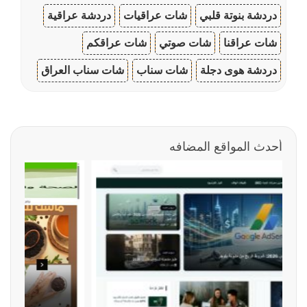
دردشة بنوتة قلبي
شات عراقيات
دردشة عراقية
شات عراقنا
شات صوتي
شات عراقكم
دردشة هوى دجلة
شات سناب
شات سناب العراق
أحدث المواقع المضافه