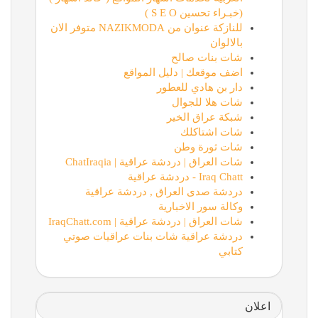
(خبـراء تحسين S E O )
للنازكة عنوان من NAZIKMODA متوفر الان
بالالوان
شات بنات صالح
اضف موقعك | دليل المواقع
دار بن هادي للعطور
شات هلا للجوال
شبكة عراق الخير
شات اشتاكلك
شات ثورة وطن
شات العراق | دردشة عراقية | ChatIraqia
Iraq Chatt - دردشة عراقية
دردشة صدى العراق , دردشة عراقية
وكالة سور الاخبارية
شات العراق | دردشة عراقية | IraqChatt.com
دردشة عراقية شات بنات عراقيات صوتي
كتابي
اعلان