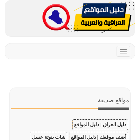
Toggle
navigation
مواقع صديقة
دليل العراق | دليل المواقع
أضف موقعك | دليل المواقع
شات بنوتة عسل