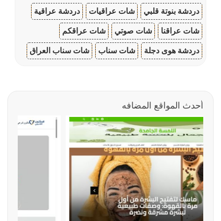
دردشة بنوتة قلبي
شات عراقيات
دردشة عراقية
شات عراقنا
شات صوتي
شات عراقكم
دردشة هوى دجلة
شات سناب
شات سناب العراق
أحدث المواقع المضافه