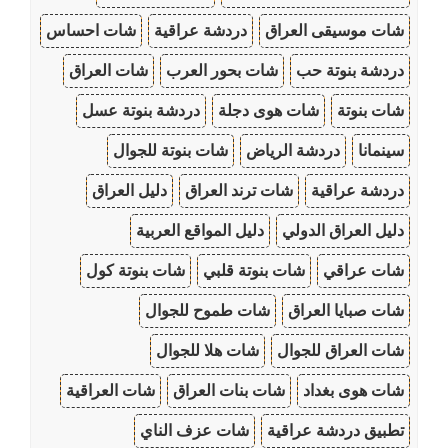
شات موسيقى العراق
دردشة عراقية
شات احساس
دردشة بنوتة حب
شات بحور العرب
شات العراق
شات بنوتة
شات هوى دجلة
دردشة بنوتة عسل
سينمانا
دردشة الرياض
شات بنوتة للجوال
دردشة عراقية
شات ترند العراق
دليل العراق
دليل العراق الدولي
دليل المواقع العربية
شات عراقي
شات بنوتة قلبي
شات بنوتة كول
شات صبايا العراق
شات طموح للجوال
شات العراق للجوال
شات هلا للجوال
شات هوى بغداد
شات بنات العراق
شات العراقية
تطبيق دردشة عراقية
شات عزف الناي