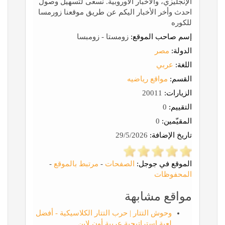
الإنجليزي، والأخبار الأوروبية. نسعى لتسهيل وصول
احدث وأخر الأخبار اليكم عن طريق موقعنا زورمسا
للكوره
إسم صاحب الموقع:
زومستا - زومبسا
الدولة:
مصر
اللغة:
عربي
القسم:
مواقع رياضيه
الزيارات:
20011
التقييم:
0
المقيّمين:
0
تاريخ الإضافة:
29/5/2026
الموقع في جوجل:
الصفحات
-
مرتبط بالموقع
-
المحفوظات
مواقع مشابهة
وحوش التتار | حرب التتار الكلاسيكية - أفضل
لعبة استراتيجية عربية أون لاين