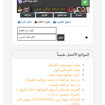
المواقع الأفضل تقييماً
شات موسيقى العراق
شات احساس كول
دليل مواقع بنوتة عسل
دردشة عراقية | دردشة عراقية للجوال |
دردشة عراقية صوتية
العربية لخدمات أشهار المواقع ( خالد أشهار )
(خبـراء تحسين S E O )
للنازكة عنوان من NAZIKMODA متوفر الان
بالالوان