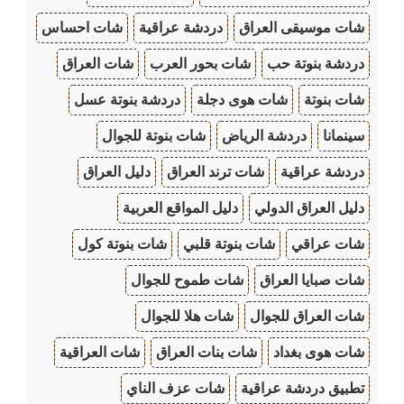
شات موسيقى العراق
دردشة عراقية
شات احساس
دردشة بنوتة حب
شات بحور العرب
شات العراق
شات بنوتة
شات هوى دجلة
دردشة بنوتة عسل
سينمانا
دردشة الرياض
شات بنوتة للجوال
دردشة عراقية
شات ترند العراق
دليل العراق
دليل العراق الدولي
دليل المواقع العربية
شات عراقي
شات بنوتة قلبي
شات بنوتة كول
شات صبايا العراق
شات طموح للجوال
شات العراق للجوال
شات هلا للجوال
شات هوى بغداد
شات بنات العراق
شات العراقية
تطبيق دردشة عراقية
شات عزف الناي