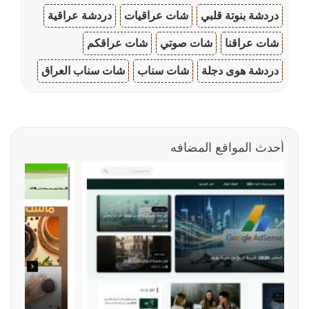
دردشة بنوتة قلبي
شات عراقيات
دردشة عراقية
شات عراقنا
شات صوتي
شات عراقكم
دردشة هوى دجلة
شات سناب
شات سناب العراق
أحدث المواقع المضافه