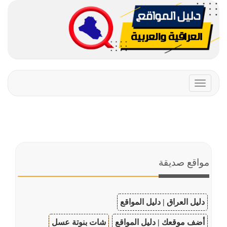
Toggle
navigation
مواقع صديقة
دليل العراق | دليل المواقع
أضف موقعك | دليل المواقع
شات بنوتة عسل