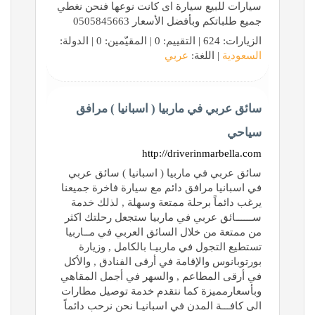
سيارات للبيع سيارة اى كانت نوعها فنحن نغطي
جميع طلباتكم وبأفضل الأسعار 0505845663
الزيارات: 624 | التقييم: 0 | المقيّمين: 0 | الدولة:
السعودية
| اللغة:
عربي
سائق عربي في ماربيا ( اسبانيا ) مرافق
سياحي
http://driverinmarbella.com
سائق عربي في ماربيا ( اسبانيا ) سائق عربي
في اسبانيا مرافق دائم مع سيارة فاخرة جميعنا
يرغب دائماً برحلة ممتعة وسهلة , لذلك خدمة
ســــــائق عربي في ماربيا ستجعل رحلتك اكثر
من ممتعة من خلال السائق العربي في مــاربيا
تستطيع التجول في ماربيـا بالكامل , وزيارة
بورتوبانوس والإقامة في أرقى الفنادق , والأكل
في أرقى المطاعم , والسهر في أجمل المقاهي
وبأسعارمميزة كما نتقدم خدمة توصيل مطارات
الى كافـــة المدن في اسبانيـا نحن نرحب دائماً