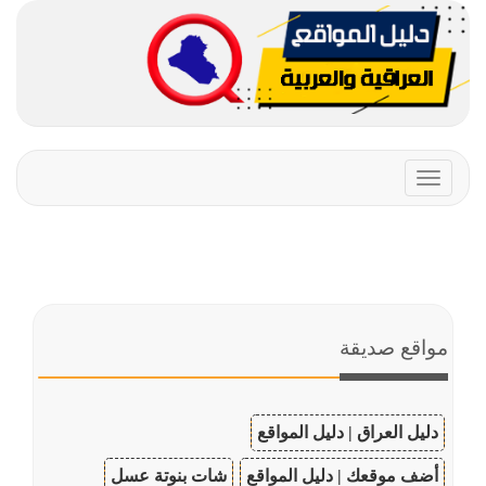
Toggle
navigation
مواقع صديقة
دليل العراق | دليل المواقع
أضف موقعك | دليل المواقع
شات بنوتة عسل