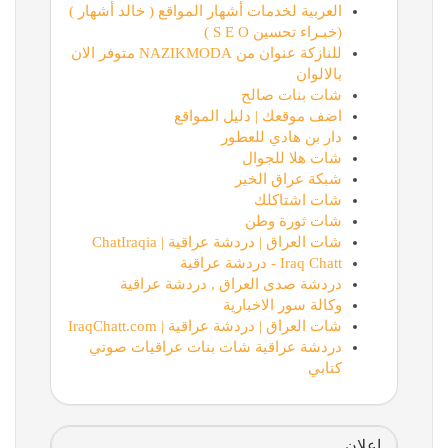
العربية لخدمات أشهار المواقع ( خالد أشهار )
(خبـراء تحسين S E O )
للنازكة عنوان من NAZIKMODA متوفر الان
بالالوان
شات بنات صالح
اضف موقعك | دليل المواقع
دار بن هادي للعطور
شات هلا للجوال
شبكة عراق الخير
شات اشتاكلك
شات ثورة وطن
شات العراق | دردشة عراقية | ChatIraqia
Iraq Chatt - دردشة عراقية
دردشة صدى العراق , دردشة عراقية
وكالة سور الاخبارية
شات العراق | دردشة عراقية | IraqChatt.com
دردشة عراقية شات بنات عراقيات صوتي
كتابي
اعلان