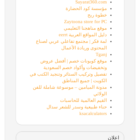
Sayarat360.com
مؤسسة كود الحضارة
خطوة ربح
Zaytoona store for PC
موقع مناهجنا التعليمي
دليل المواقع العربية eerrt
لمة فكر | مجتمع تفاعلي عربي لصناع
المحتوى وريادة الأعمال
Tganj
موقع كوبونات خصم | أفضل عروض
وتخفيضات وأكواد خصم السعودية
تفصيل وتركيب الستائر وتنجيد الكنب في
الكويت | جميع المناطق
مدونة الميامين – موسوعة شاملة للفن
الولائي
القيم العالمية للحاسبات
حناء طبيعية وسدر للشعر سدال
ksacalculators
اعلان