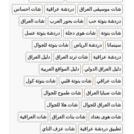
شات موسيقى العراق
دردشة عراقية
شات احساس
دردشة بنوتة حب
شات بحور العرب
شات العراق
شات بنوتة
شات هوى دجلة
دردشة بنوتة عسل
سينمانا
دردشة الرياض
شات بنوتة للجوال
دردشة عراقية
شات ترند العراق
دليل العراق
دليل العراق الدولي
دليل المواقع العربية
شات عراقي
شات بنوتة قلبي
شات بنوتة كول
شات صبايا العراق
شات طموح للجوال
شات العراق للجوال
شات هلا للجوال
شات هوى بغداد
شات بنات العراق
شات العراقية
تطبيق دردشة عراقية
شات عزف الناي