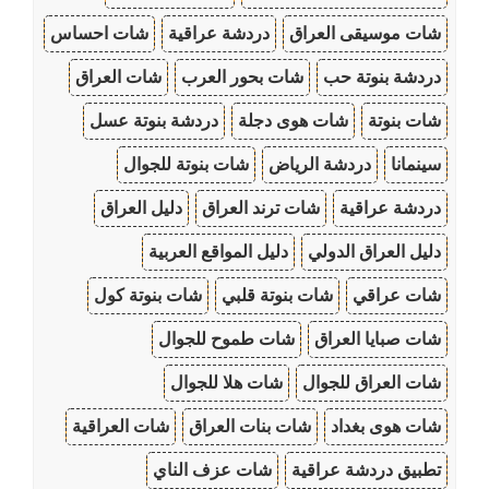
شات موسيقى العراق
دردشة عراقية
شات احساس
دردشة بنوتة حب
شات بحور العرب
شات العراق
شات بنوتة
شات هوى دجلة
دردشة بنوتة عسل
سينمانا
دردشة الرياض
شات بنوتة للجوال
دردشة عراقية
شات ترند العراق
دليل العراق
دليل العراق الدولي
دليل المواقع العربية
شات عراقي
شات بنوتة قلبي
شات بنوتة كول
شات صبايا العراق
شات طموح للجوال
شات العراق للجوال
شات هلا للجوال
شات هوى بغداد
شات بنات العراق
شات العراقية
تطبيق دردشة عراقية
شات عزف الناي