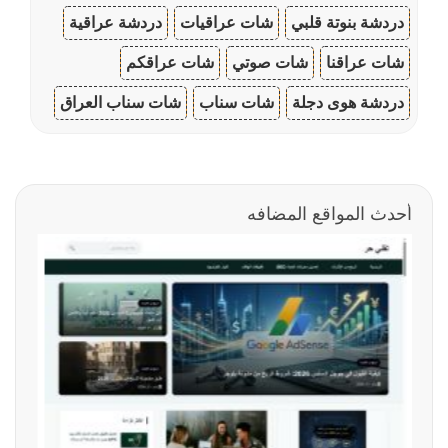
دردشة بنوتة قلبي
شات عراقيات
دردشة عراقية
شات عراقنا
شات صوتي
شات عراقكم
دردشة هوى دجلة
شات سناب
شات سناب العراق
أحدث المواقع المضافه