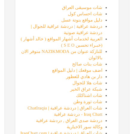
شات موسيقى العراق
شات احساس كول
دليل مواقع بنوتة عسل
دردشة عراقية | دردشة عراقية للجوال |
دردشة عراقية صوتية
العربية لخدمات أشهار المواقع ( خالد أشهار )
(خبـراء تحسين S E O )
للنازكة عنوان من NAZIKMODA متوفر الان
بالالوان
شات بنات صالح
اضف موقعك | دليل المواقع
دار بن هادي للعطور
شات هلا للجوال
شبكة عراق الخير
شات اشتاكلك
شات ثورة وطن
شات العراق | دردشة عراقية | ChatIraqia
Iraq Chatt - دردشة عراقية
دردشة صدى العراق , دردشة عراقية
وكالة سور الاخبارية
شات العراق | دردشة عراقية | IraqChatt.com