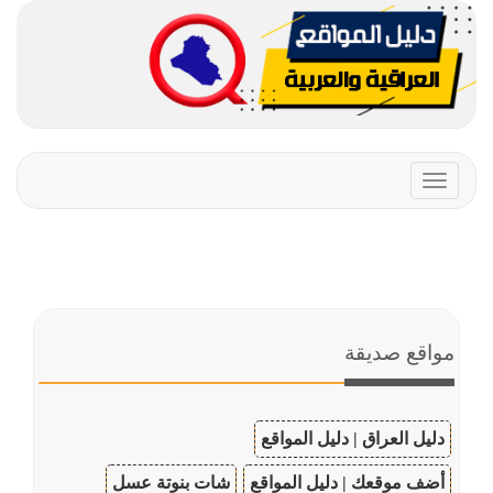
Toggle
navigation
مواقع صديقة
دليل العراق | دليل المواقع
أضف موقعك | دليل المواقع
شات بنوتة عسل