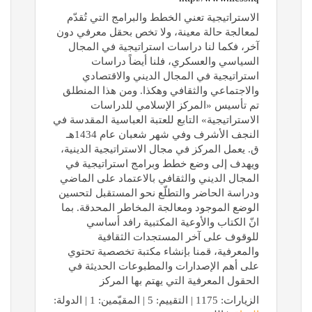
الاستراتيجية تعني الخطط والبرامج التي تُقدّم
لمعالجة حالة معينة، ولا تخص بحقل معرفي دون
آخر، فكما لنا دراسات استراتيجية في المجال
السياسي والعسكري، فلنا أيضاً دراسات
استراتيجية في المجال الديني والاقتصادي
والاجتماعي والثقافي وهكذا. ومن هذا المنطلق
تم تأسيس «المركز الإسلامي للدراسات
الاستراتيجية» التابع للعتبة العباسية المقدسة في
النجف الأشرف وفي شهر شعبان عام 1434هـ
ق. يعمل المركز في مجال الاستراتيجية الدينية،
ويهدف إلى وضع خطط وبرامج استراتيجية في
المجال الديني والثقافي بالاعتماد على الماضي
ودراسة الحاضر والتطلّع نحو المستقبل لتحسين
الوضع الموجود ومعالجة المخاطر المحدقة. بما
انّ الكتاب والأوعية المكتبية رافد أساسي
للوقوف على آخر المستجدات الثقافية
والمعرفية، قمنا بإنشاء مكتبة تخصصية تحتوي
على أهم الإصدارات والمطبوعات الحديثة في
الحقول المعرفية التي يهتم بها المركز
الزيارات: 1175 | التقييم: 5 | المقيّمين: 1 | الدولة: