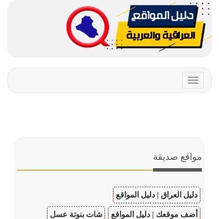
Toggle
navigation
مواقع صديقة
دليل العراق | دليل المواقع
أضف موقعك | دليل المواقع
شات بنوتة عسل