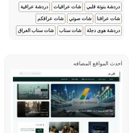
دردشة بنوتة قلبي
شات عراقيات
دردشة عراقية
شات عراقنا
شات صوتي
شات عراقكم
دردشة هوى دجلة
شات سناب
شات سناب العراق
أحدث المواقع المضافه