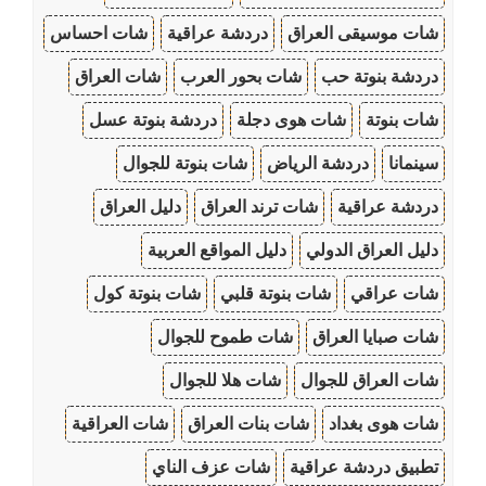
شات موسيقى العراق
دردشة عراقية
شات احساس
دردشة بنوتة حب
شات بحور العرب
شات العراق
شات بنوتة
شات هوى دجلة
دردشة بنوتة عسل
سينمانا
دردشة الرياض
شات بنوتة للجوال
دردشة عراقية
شات ترند العراق
دليل العراق
دليل العراق الدولي
دليل المواقع العربية
شات عراقي
شات بنوتة قلبي
شات بنوتة كول
شات صبايا العراق
شات طموح للجوال
شات العراق للجوال
شات هلا للجوال
شات هوى بغداد
شات بنات العراق
شات العراقية
تطبيق دردشة عراقية
شات عزف الناي