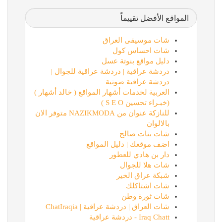
المواقع الأفضل تقييماً
شات موسيقى العراق
شات احساس كول
دليل مواقع بنوتة عسل
دردشة عراقية | دردشة عراقية للجوال |
دردشة عراقية صوتية
العربية لخدمات أشهار المواقع ( خالد أشهار )
(خبـراء تحسين S E O )
للنازكة عنوان من NAZIKMODA متوفر الان
بالالوان
شات بنات صالح
اضف موقعك | دليل المواقع
دار بن هادي للعطور
شات هلا للجوال
شبكة عراق الخير
شات اشتاكلك
شات ثورة وطن
شات العراق | دردشة عراقية | ChatIraqia
Iraq Chatt - دردشة عراقية