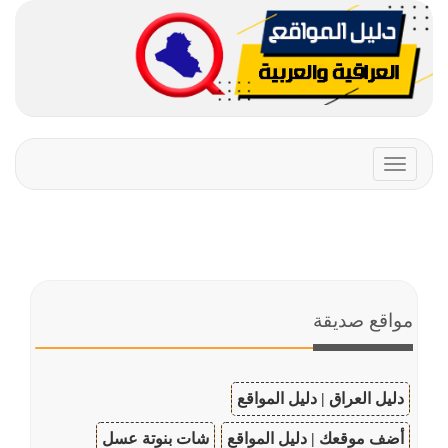
Toggle
navigation
مواقع صديقة
دليل العراق | دليل المواقع
أضف موقعك | دليل المواقع
شات بنوتة عسل