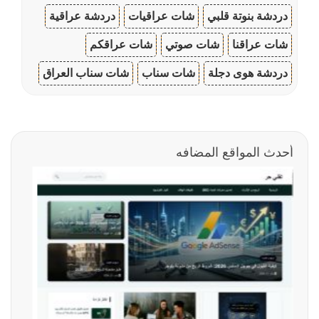
دردشة بنوتة قلبي
شات عراقيات
دردشة عراقية
شات عراقنا
شات صوتي
شات عراقكم
دردشة هوى دجلة
شات سناب
شات سناب العراق
أحدث المواقع المضافه