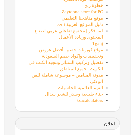
خطوة ربح
Zaytoona store for PC
موقع مناهجنا التعليمي
دليل المواقع العربية eerrt
لمة فكر | مجتمع تفاعلي عربي لصناع
المحتوى وريادة الأعمال
Tganj
موقع كوبونات خصم | أفضل عروض
وتخفيضات وأكواد خصم السعودية
تفصيل وتركيب الستائر وتنجيد الكنب في
الكويت | جميع المناطق
مدونة الميامين – موسوعة شاملة للفن
الولائي
القيم العالمية للحاسبات
حناء طبيعية وسدر للشعر سدال
ksacalculators
اعلان