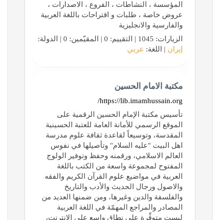
المؤسسة ، النشاطات ، الفروع ، الاصدارات ،
عروض خاصة ، طلبات و اقتراحات باللغة العربية
والفارسية والانجليزية
الزيارات: 1045 | التقييم: 0 | المقيّمين: 0 | الدولة:
إيران
| اللغة:
عربي
مكتبة الامام الحسين
https://lib.imamhussain.org/
تأسيس مكتبة الإمام الحسين الرقمية على
الموقع الرسمي للأمانة العامة للعتبة الحسينية
المقدسة، وتوسيعاً لقاعدة ثقافة علوم مدرسة
اهل البيت "عليه السلام" وتأصيلها في نفوس
العالم الاسلامي، ورقمنه وحفظ وتوفير الولوج
المفتوح لمجموعة واسعة من الكتب باللغة
العربية في مواضيع علوم القرآن الكريم والفقه
والاصول ورجال الحديث والأدب والتاريخ
والفلسفة والدين وغيرها، ومن ضمنها العديد من
المصادر والمراجع المهمّة في اللغة العربية
ليست متوفِّرة على نطاق واسع على الإنترنت،