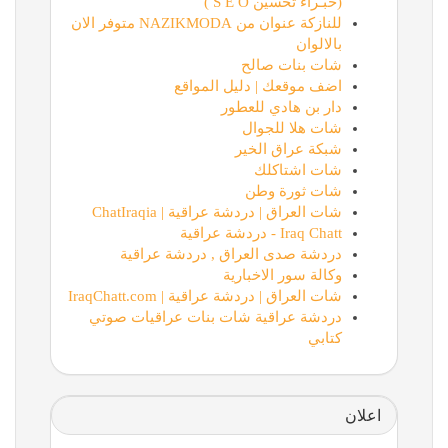
(خبـراء تحسين S E O )
للنازكة عنوان من NAZIKMODA متوفر الان
بالالوان
شات بنات صالح
اضف موقعك | دليل المواقع
دار بن هادي للعطور
شات هلا للجوال
شبكة عراق الخير
شات اشتاكلك
شات ثورة وطن
شات العراق | دردشة عراقية | ChatIraqia
Iraq Chatt - دردشة عراقية
دردشة صدى العراق , دردشة عراقية
وكالة سور الاخبارية
شات العراق | دردشة عراقية | IraqChatt.com
دردشة عراقية شات بنات عراقيات صوتي
كتابي
اعلان