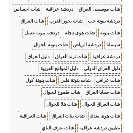
شات موسيقى العراق
دردشة عراقية
شات احساس
دردشة بنوتة حب
شات بحور العرب
شات العراق
شات بنوتة
شات هوى دجلة
دردشة بنوتة عسل
سينمانا
دردشة الرياض
شات بنوتة للجوال
دردشة عراقية
شات ترند العراق
دليل العراق
دليل العراق الدولي
دليل المواقع العربية
شات عراقي
شات بنوتة قلبي
شات بنوتة كول
شات صبايا العراق
شات طموح للجوال
شات العراق للجوال
شات هلا للجوال
شات هوى بغداد
شات بنات العراق
شات العراقية
تطبيق دردشة عراقية
شات عزف الناي