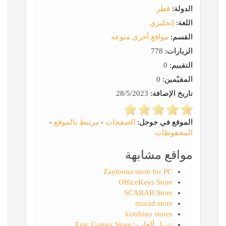
الدولة:
قطر
اللغة:
إنجليزي
القسم:
مواقع أخرى منوعه
الزيارات:
778
التقييم:
0
المقيّمين:
0
تاريخ الإضافة:
28/5/2023
الموقع في جوجل:
الصفحات
-
مرتبط بالموقع
-
المحفوظات
مواقع مشابهة
Zaytoona store for PC
OfficeKeys Store
SCARAB Store
murad store
kotshino stores
تنزيل ألعاب | Epic Games Store