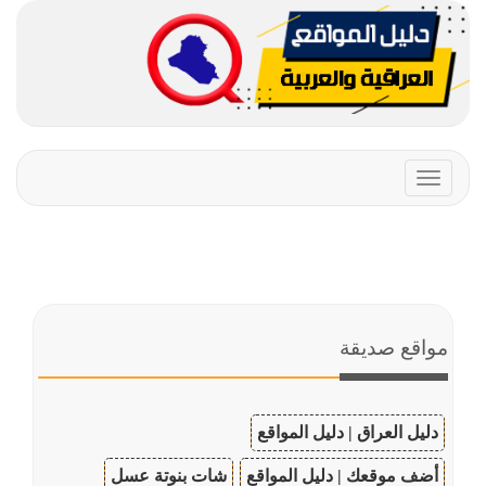
Toggle
navigation
مواقع صديقة
دليل العراق | دليل المواقع
أضف موقعك | دليل المواقع
شات بنوتة عسل