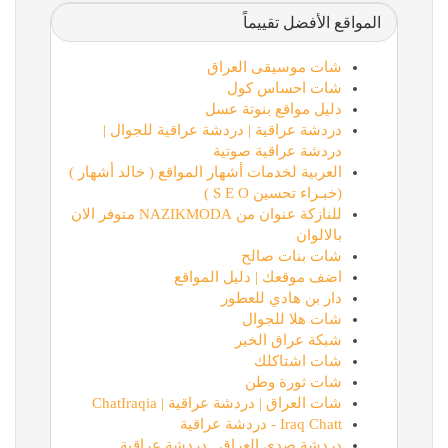
المواقع الأفضل تقييماً
شات موسيقى العراق
شات احساس كول
دليل مواقع بنوتة عسل
دردشة عراقية | دردشة عراقية للجوال |
دردشة عراقية صوتية
العربية لخدمات أشهار المواقع ( خالد أشهار )
(خبـراء تحسين S E O )
للنازكة عنوان من NAZIKMODA متوفر الان
بالالوان
شات بنات صالح
اضف موقعك | دليل المواقع
دار بن هادي للعطور
شات هلا للجوال
شبكة عراق الخير
شات اشتاكلك
شات ثورة وطن
شات العراق | دردشة عراقية | ChatIraqia
Iraq Chatt - دردشة عراقية
دردشة صدى العراق , دردشة عراقية