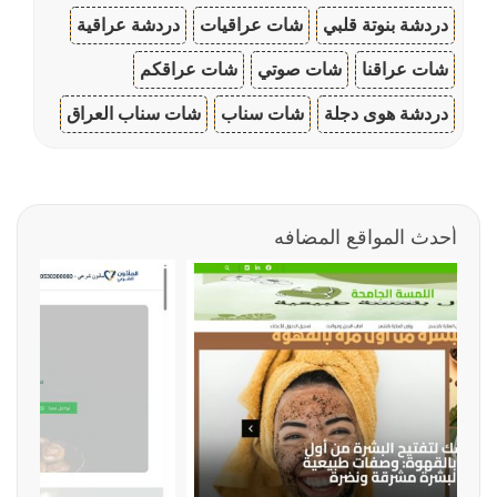
دردشة بنوتة قلبي
شات عراقيات
دردشة عراقية
شات عراقنا
شات صوتي
شات عراقكم
دردشة هوى دجلة
شات سناب
شات سناب العراق
أحدث المواقع المضافه