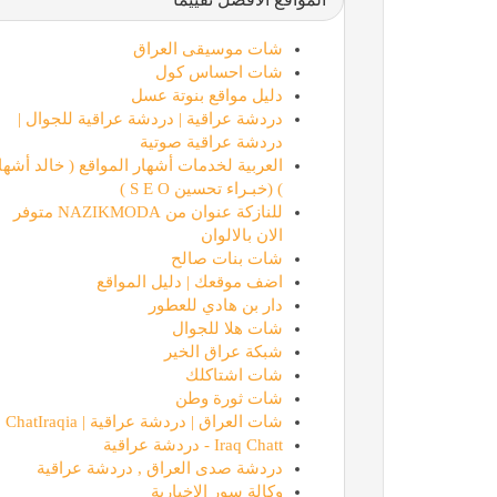
شات موسيقى العراق
شات احساس كول
دليل مواقع بنوتة عسل
دردشة عراقية | دردشة عراقية للجوال |
دردشة عراقية صوتية
العربية لخدمات أشهار المواقع ( خالد أشها
) (خبـراء تحسين S E O )
للنازكة عنوان من NAZIKMODA متوفر
الان بالالوان
شات بنات صالح
اضف موقعك | دليل المواقع
دار بن هادي للعطور
شات هلا للجوال
شبكة عراق الخير
شات اشتاكلك
شات ثورة وطن
شات العراق | دردشة عراقية | ChatIraqia
Iraq Chatt - دردشة عراقية
دردشة صدى العراق , دردشة عراقية
وكالة سور الاخبارية