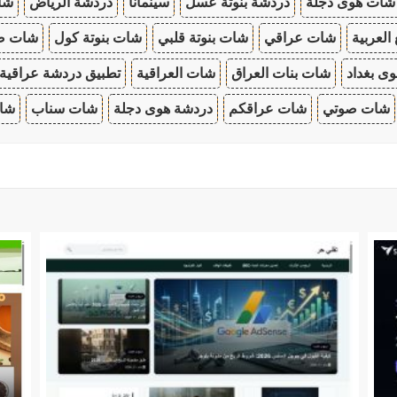
شات هوى دجلة
دردشة بنوتة عسل
سينمانا
دردشة الرياض
شات
 العربية
شات عراقي
شات بنوتة قلبي
شات بنوتة كول
شات صب
ى بغداد
شات بنات العراق
شات العراقية
تطبيق دردشة عراقية
شات صوتي
شات عراقكم
دردشة هوى دجلة
شات سناب
شات