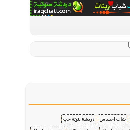
شات احساس
دردشة بنوتة حب