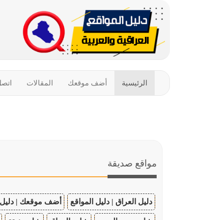
الرئيسية
أضف موقعك
المقالات
اتصل
مواقع صديقة
دليل العراق | دليل المواقع
أضف موقعك | دليل 