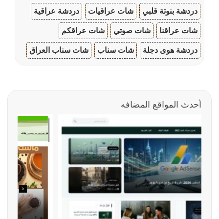
دردشة بنوتة قلبي
شات عراقيات
دردشة عراقية
شات عراقنا
شات صوتي
شات عراقكم
دردشة هوى دجلة
شات سناب
شات سناب العراق
أحدث المواقع المضافه