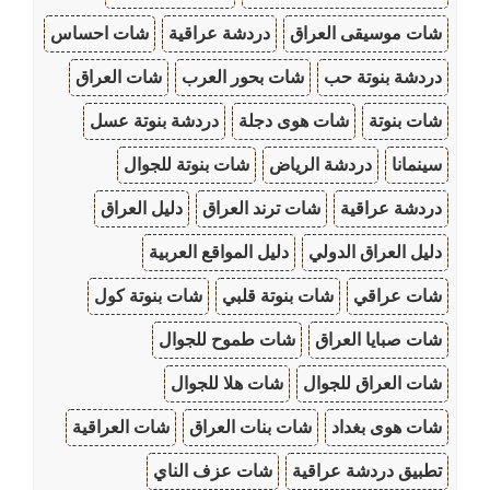
شات موسيقى العراق
دردشة عراقية
شات احساس
دردشة بنوتة حب
شات بحور العرب
شات العراق
شات بنوتة
شات هوى دجلة
دردشة بنوتة عسل
سينمانا
دردشة الرياض
شات بنوتة للجوال
دردشة عراقية
شات ترند العراق
دليل العراق
دليل العراق الدولي
دليل المواقع العربية
شات عراقي
شات بنوتة قلبي
شات بنوتة كول
شات صبايا العراق
شات طموح للجوال
شات العراق للجوال
شات هلا للجوال
شات هوى بغداد
شات بنات العراق
شات العراقية
تطبيق دردشة عراقية
شات عزف الناي