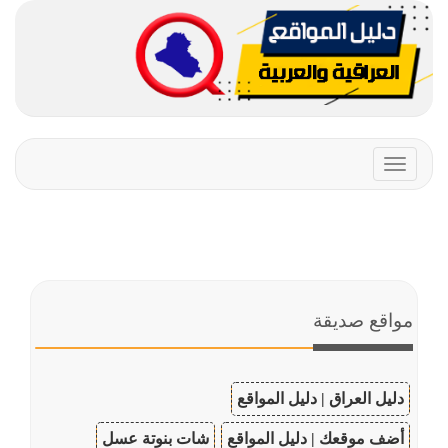
Toggle
navigation
مواقع صديقة
دليل العراق | دليل المواقع
أضف موقعك | دليل المواقع
شات بنوتة عسل