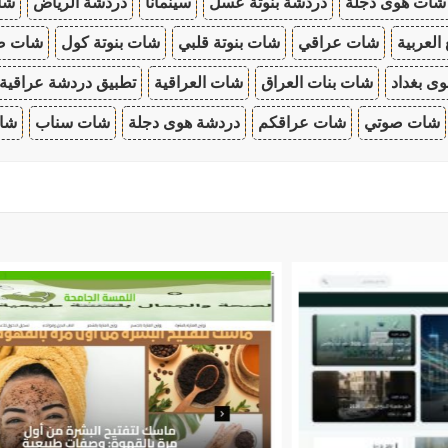
شات هوى دجلة
دردشة بنوتة عسل
سينمانا
دردشة الرياض
شات
 العربية
شات عراقي
شات بنوتة قلبي
شات بنوتة كول
شات صب
ى بغداد
شات بنات العراق
شات العراقية
تطبيق دردشة عراقية
شات صوتي
شات عراقكم
دردشة هوى دجلة
شات سناب
شات