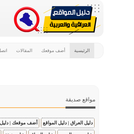
الرئيسية
أضف موقعك
المقالات
اتصل
مواقع صديقة
دليل العراق | دليل المواقع
أضف موقعك | دليل 