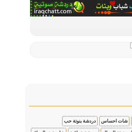
شات احساس
دردشة بنوتة حب