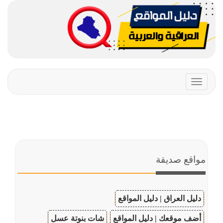
Toggle
navigation
مواقع صديقة
دليل العراق | دليل المواقع
أضف موقعك | دليل المواقع
شات بنوتة عسل