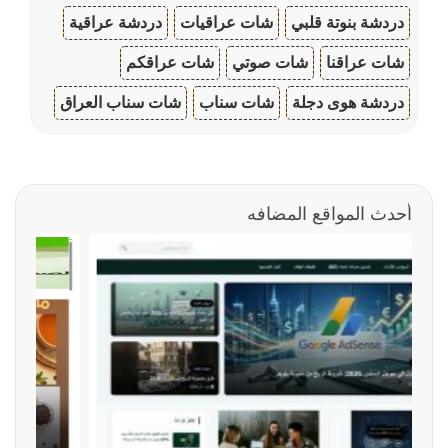
دردشة بنوتة قلبي
شات عراقيات
دردشة عراقية
شات عراقنا
شات صوتي
شات عراقكم
دردشة هوى دجلة
شات سناب
شات سناب العراق
أحدث المواقع المضافه