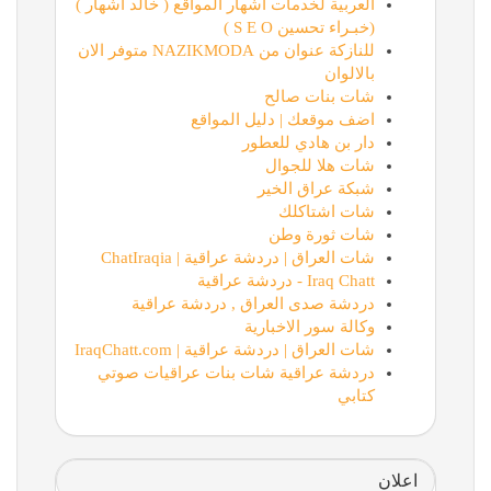
العربية لخدمات أشهار المواقع ( خالد أشهار )
(خبـراء تحسين S E O )
للنازكة عنوان من NAZIKMODA متوفر الان
بالالوان
شات بنات صالح
اضف موقعك | دليل المواقع
دار بن هادي للعطور
شات هلا للجوال
شبكة عراق الخير
شات اشتاكلك
شات ثورة وطن
شات العراق | دردشة عراقية | ChatIraqia
Iraq Chatt - دردشة عراقية
دردشة صدى العراق , دردشة عراقية
وكالة سور الاخبارية
شات العراق | دردشة عراقية | IraqChatt.com
دردشة عراقية شات بنات عراقيات صوتي
كتابي
اعلان