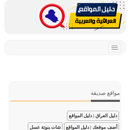
Toggle
navigation
مواقع صديقة
دليل العراق | دليل المواقع
أضف موقعك | دليل المواقع
شات بنوتة عسل