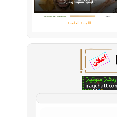
تقني حر