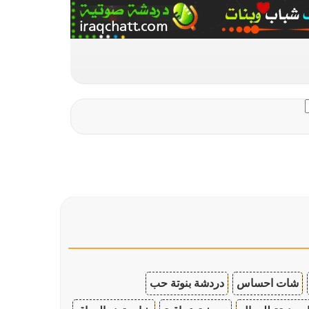
شات احساس
دردشة بنوتة حب