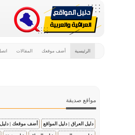
الرئيسية
أضف موقعك
المقالات
اتصل
مواقع صديقة
دليل العراق | دليل المواقع
أضف موقعك | دليل 