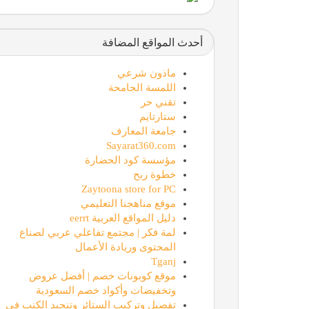
أحدث المواقع المضافة
ماذون شرعي
اللمسة الجامحة
تقني حر
ستارتايم
جامعة المعارف
Sayarat360.com
مؤسسة كود الحضارة
خطوة ربح
Zaytoona store for PC
موقع مناهجنا التعليمي
دليل المواقع العربية eerrt
لمة فكر | مجتمع تفاعلي عربي لصناع
المحتوى وريادة الأعمال
Tganj
موقع كوبونات خصم | أفضل عروض
وتخفيضات وأكواد خصم السعودية
تفصيل وتركيب الستائر وتنجيد الكنب في