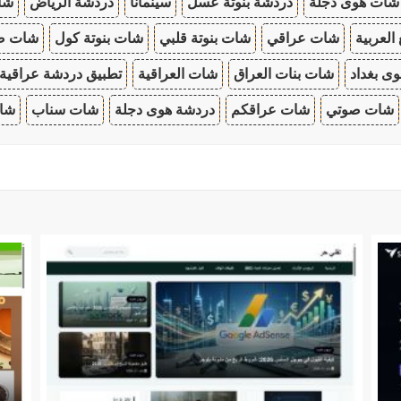
شات هوى دجلة
دردشة بنوتة عسل
سينمانا
دردشة الرياض
شات
 العربية
شات عراقي
شات بنوتة قلبي
شات بنوتة كول
شات صب
ى بغداد
شات بنات العراق
شات العراقية
تطبيق دردشة عراقية
شات صوتي
شات عراقكم
دردشة هوى دجلة
شات سناب
شات