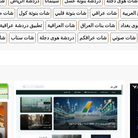
شات هوى دجلة
دردشة بنوتة عسل
سينمانا
دردشة الرياض
شات
 العربية
شات عراقي
شات بنوتة قلبي
شات بنوتة كول
شات صب
ى بغداد
شات بنات العراق
شات العراقية
تطبيق دردشة عراقية
شات صوتي
شات عراقكم
دردشة هوى دجلة
شات سناب
شات