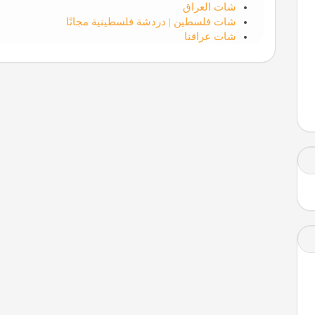
شات العراق
شات فلسطين | دردشة فلسطينية مجانًا
شات عراقنا