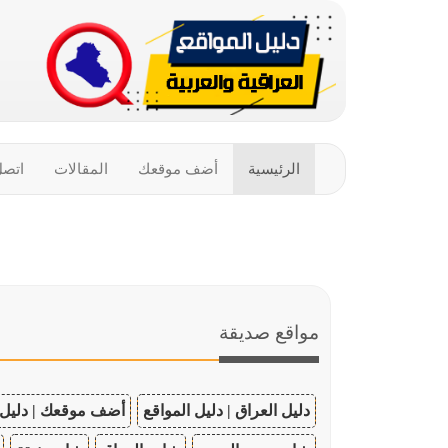
الرئيسية
أضف موقعك
المقالات
اتصل
مواقع صديقة
دليل العراق | دليل المواقع
أضف موقعك | دليل 