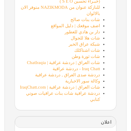
(خبـراء تحسين S E O )
للنازكة عنوان من NAZIKMODA متوفر الان
بالالوان
شات بنات صالح
اضف موقعك | دليل المواقع
دار بن هادي للعطور
شات هلا للجوال
شبكة عراق الخير
شات اشتاكلك
شات ثورة وطن
شات العراق | دردشة عراقية | ChatIraqia
Iraq Chatt - دردشة عراقية
دردشة صدى العراق , دردشة عراقية
وكالة سور الاخبارية
شات العراق | دردشة عراقية | IraqChatt.com
دردشة عراقية شات بنات عراقيات صوتي
كتابي
اعلان