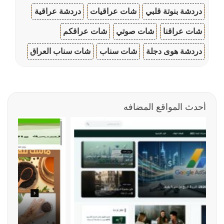
دردشة بنوتة قلبي
شات عراقيات
دردشة عراقية
شات عراقنا
شات صوتي
شات عراقكم
دردشة هوى دجلة
شات سناب
شات سناب العراق
أحدث المواقع المضافه