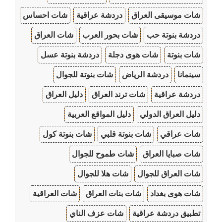
شات موسيقى العراق
دردشة عراقية
شات احساس
دردشة بنوتة حب
شات بحور العرب
شات العراق
شات بنوتة
شات هوى دجلة
دردشة بنوتة عسل
سينمانا
دردشة الرياض
شات بنوتة للجوال
دردشة عراقية
شات ترند العراق
دليل العراق
دليل العراق الدولي
دليل المواقع العربية
شات عراقي
شات بنوتة قلبي
شات بنوتة كول
شات صبايا العراق
شات طموح للجوال
شات العراق للجوال
شات هلا للجوال
شات هوى بغداد
شات بنات العراق
شات العراقية
تطبيق دردشة عراقية
شات عزف الناي