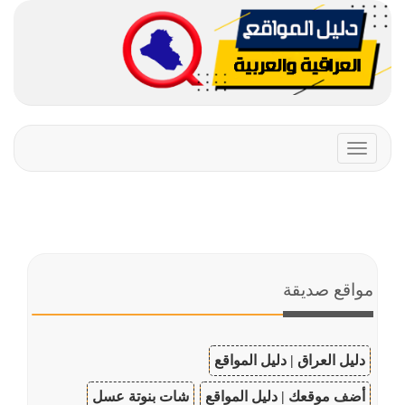
Toggle
navigation
مواقع صديقة
دليل العراق | دليل المواقع
أضف موقعك | دليل المواقع
شات بنوتة عسل