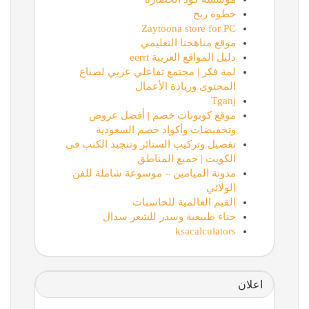
خطوة ربح
Zaytoona store for PC
موقع مناهجنا التعليمي
دليل المواقع العربية eerrt
لمة فكر | مجتمع تفاعلي عربي لصناع
المحتوى وريادة الأعمال
Tganj
موقع كوبونات خصم | أفضل عروض
وتخفيضات وأكواد خصم السعودية
تفصيل وتركيب الستائر وتنجيد الكنب في
الكويت | جميع المناطق
مدونة الميامين – موسوعة شاملة للفن
الولائي
القيم العالمية للحاسبات
حناء طبيعية وسدر للشعر سدال
ksacalculators
اعلان