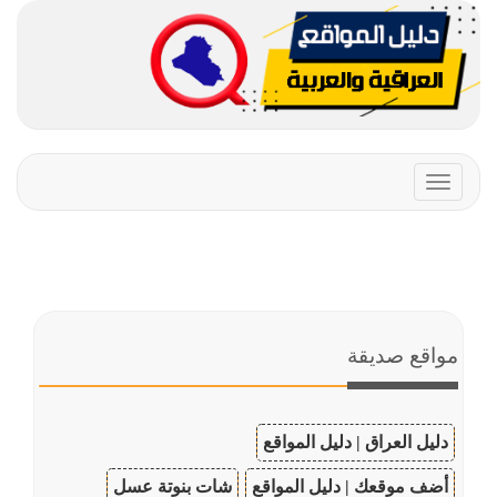
Toggle
navigation
مواقع صديقة
دليل العراق | دليل المواقع
أضف موقعك | دليل المواقع
شات بنوتة عسل