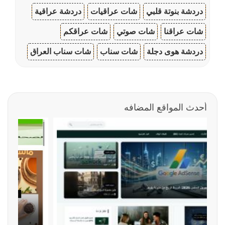
دردشة بنوتة قلبي
شات عراقيات
دردشة عراقية
شات عراقنا
شات صوتي
شات عراقكم
دردشة هوى دجلة
شات سناب
شات سناب العراق
أحدث المواقع المضافه