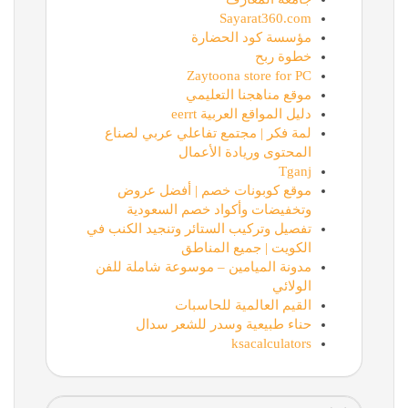
Sayarat360.com
مؤسسة كود الحضارة
خطوة ربح
Zaytoona store for PC
موقع مناهجنا التعليمي
دليل المواقع العربية eerrt
لمة فكر | مجتمع تفاعلي عربي لصناع
المحتوى وريادة الأعمال
Tganj
موقع كوبونات خصم | أفضل عروض
وتخفيضات وأكواد خصم السعودية
تفصيل وتركيب الستائر وتنجيد الكنب في
الكويت | جميع المناطق
مدونة الميامين – موسوعة شاملة للفن
الولائي
القيم العالمية للحاسبات
حناء طبيعية وسدر للشعر سدال
ksacalculators