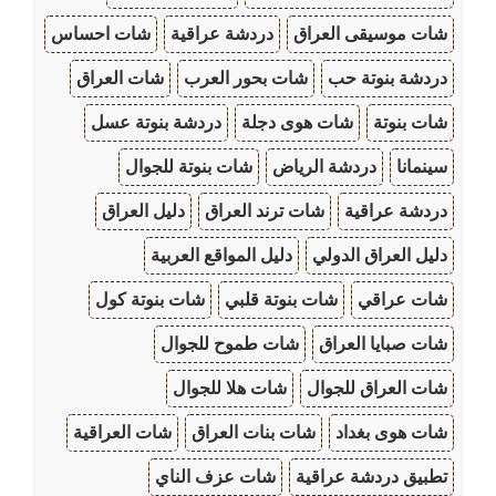
شات موسيقى العراق
دردشة عراقية
شات احساس
دردشة بنوتة حب
شات بحور العرب
شات العراق
شات بنوتة
شات هوى دجلة
دردشة بنوتة عسل
سينمانا
دردشة الرياض
شات بنوتة للجوال
دردشة عراقية
شات ترند العراق
دليل العراق
دليل العراق الدولي
دليل المواقع العربية
شات عراقي
شات بنوتة قلبي
شات بنوتة كول
شات صبايا العراق
شات طموح للجوال
شات العراق للجوال
شات هلا للجوال
شات هوى بغداد
شات بنات العراق
شات العراقية
تطبيق دردشة عراقية
شات عزف الناي