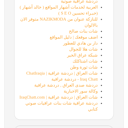
دردشة عراقية صوتية
العربية لخدمات أشهار المواقع ( خالد أشهار )
(خبـراء تحسين S E O )
للنازكة عنوان من NAZIKMODA متوفر الان
بالالوان
شات بنات صالح
اضف موقعك | دليل المواقع
دار بن هادي للعطور
شات هلا للجوال
شبكة عراق الخير
شات اشتاكلك
شات ثورة وطن
شات العراق | دردشة عراقية | ChatIraqia
Iraq Chatt - دردشة عراقية
دردشة صدى العراق , دردشة عراقية
وكالة سور الاخبارية
شات العراق | دردشة عراقية | IraqChatt.com
دردشة عراقية شات بنات عراقيات صوتي
كتابي