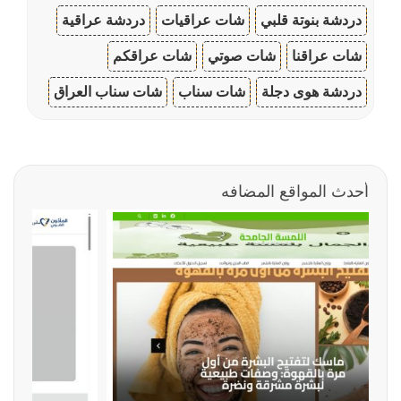
دردشة بنوتة قلبي
شات عراقيات
دردشة عراقية
شات عراقنا
شات صوتي
شات عراقكم
دردشة هوى دجلة
شات سناب
شات سناب العراق
أحدث المواقع المضافه