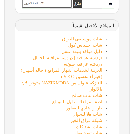
المواقع الأفضل تقييماً
شات موسيقى العراق
شات احساس كول
دليل مواقع بنوتة عسل
دردشة عراقية | دردشة عراقية للجوال |
دردشة عراقية صوتية
العربية لخدمات أشهار المواقع ( خالد أشهار )
(خبـراء تحسين S E O )
للنازكة عنوان من NAZIKMODA متوفر الان
بالالوان
شات بنات صالح
اضف موقعك | دليل المواقع
دار بن هادي للعطور
شات هلا للجوال
شبكة عراق الخير
شات اشتاكلك
شات ثورة وطن