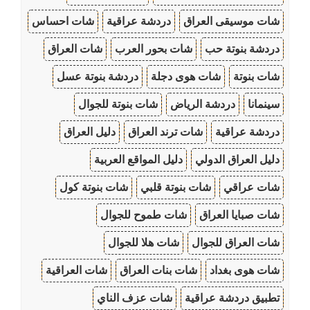
شات موسيقى العراق
دردشة عراقية
شات احساس
دردشة بنوتة حب
شات بحور العرب
شات العراق
شات بنوتة
شات هوى دجلة
دردشة بنوتة عسل
سينمانا
دردشة الرياض
شات بنوتة للجوال
دردشة عراقية
شات ترند العراق
دليل العراق
دليل العراق الدولي
دليل المواقع العربية
شات عراقي
شات بنوتة قلبي
شات بنوتة كول
شات صبايا العراق
شات طموح للجوال
شات العراق للجوال
شات هلا للجوال
شات هوى بغداد
شات بنات العراق
شات العراقية
تطبيق دردشة عراقية
شات عزف الناي