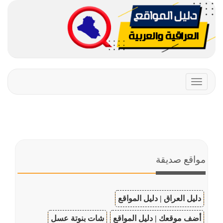
Toggle
navigation
مواقع صديقة
دليل العراق | دليل المواقع
أضف موقعك | دليل المواقع
شات بنوتة عسل