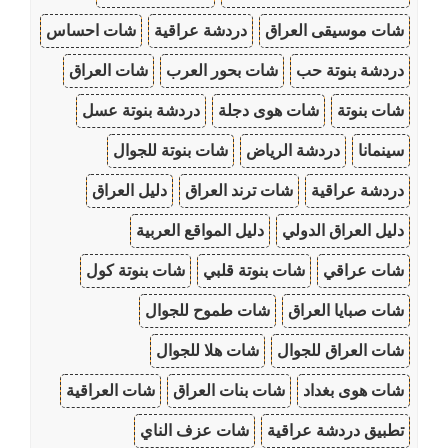
شات موسيقى العراق
دردشة عراقية
شات احساس
دردشة بنوتة حب
شات بحور العرب
شات العراق
شات بنوتة
شات هوى دجلة
دردشة بنوتة عسل
سينمانا
دردشة الرياض
شات بنوتة للجوال
دردشة عراقية
شات ترند العراق
دليل العراق
دليل العراق الدولي
دليل المواقع العربية
شات عراقي
شات بنوتة قلبي
شات بنوتة كول
شات صبايا العراق
شات طموح للجوال
شات العراق للجوال
شات هلا للجوال
شات هوى بغداد
شات بنات العراق
شات العراقية
تطبيق دردشة عراقية
شات عزف الناي