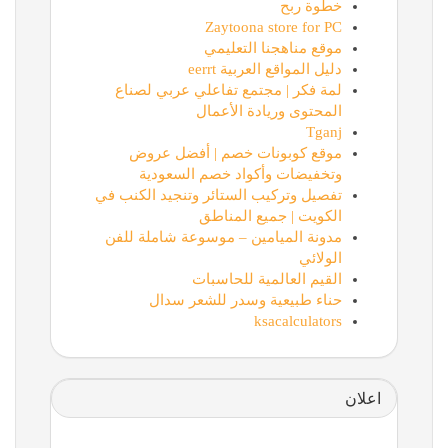
خطوة ربح
Zaytoona store for PC
موقع مناهجنا التعليمي
دليل المواقع العربية eerrt
لمة فكر | مجتمع تفاعلي عربي لصناع
المحتوى وريادة الأعمال
Tganj
موقع كوبونات خصم | أفضل عروض
وتخفيضات وأكواد خصم السعودية
تفصيل وتركيب الستائر وتنجيد الكنب في
الكويت | جميع المناطق
مدونة الميامين – موسوعة شاملة للفن
الولائي
القيم العالمية للحاسبات
حناء طبيعية وسدر للشعر سدال
ksacalculators
اعلان