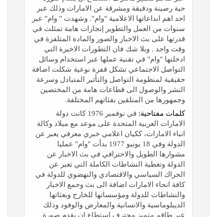
حية رصينة ودقيقة ومشرقة عن الامارات وذلك عبر
احد اهم ابداعاتها الاعلامية "وام". وشهدت " وام" عبر
سنوات من العمل والتطوير إنجازات هامة تمثلت في
قدرتها على بث الاخبار والصور والمادة المتلفزة في
وقت واحد . وبلا شك فان التطورات الاخيرة التي
ادخلتها "وام" في تقنية عملها عبر استخدام وسائل
التواصل الاجتماعي تشكل قفزة نوعية شكلت اضافة
حقيقية لمنظومة التواصل والتأثير المتبادل وسرعة
النشر والوصول الى قطاعات هامة من المختصين
وجمهورها من المتلقين بفئاتهم المختلفة.
كلمات مفتاحية:
في نوفمبر 1976 كانت دولة
الامارات العربية المتحدة على موعد مع ميلاد وكالة
انباء الامارات، ككيان اعلامي خبري معرفي يعبر عن
الدولة وفي 18 يونيو 1977 بدأت "وام" عمليا
مشوارها الطويل والاحترافي في بث الاخبار عن
الدولة وتغطية النشاطات الكاملة التي تعبر عن
الحراك السياسي والاقتصادي والنهضوي للدولة في
كافة انحاء الامارات اضافة الى بث وجمع الاخبار
والنشاطات للدولة ومؤسساتها للخارج وبعثاتها
الديبلوماسية والانسانية والمعارض والوفود وذلك
عبر طاقم متميز محترف استطاع ان يقدم صورة