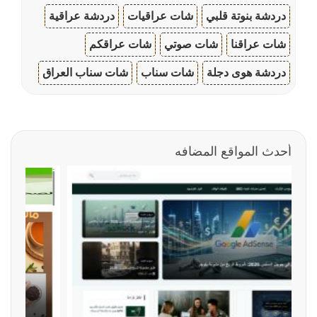
دردشة بنوتة قلبي
شات عراقيات
دردشة عراقية
شات عراقنا
شات صوتي
شات عراقكم
دردشة هوى دجلة
شات سناب
شات سناب العراق
أحدث المواقع المضافه