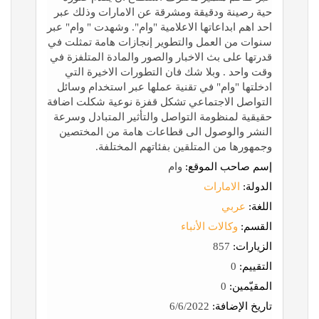
حية رصينة ودقيقة ومشرقة عن الامارات وذلك عبر
احد اهم ابداعاتها الاعلامية "وام". وشهدت " وام" عبر
سنوات من العمل والتطوير إنجازات هامة تمثلت في
قدرتها على بث الاخبار والصور والمادة المتلفزة في
وقت واحد . وبلا شك فان التطورات الاخيرة التي
ادخلتها "وام" في تقنية عملها عبر استخدام وسائل
التواصل الاجتماعي تشكل قفزة نوعية شكلت اضافة
حقيقية لمنظومة التواصل والتأثير المتبادل وسرعة
النشر والوصول الى قطاعات هامة من المختصين
وجمهورها من المتلقين بفئاتهم المختلفة.
إسم صاحب الموقع:
وام
الدولة:
الامارات
اللغة:
عربي
القسم:
وكالات الأنباء
الزيارات:
857
التقييم:
0
المقيّمين:
0
تاريخ الإضافة:
6/6/2022