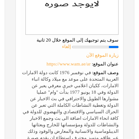
سوف يتم توجيهك إلى الموقع خلال 20 ثانية
إلغاء
زيارة الموقع الآن
عنوان الموقع:
https://www.wam.ae/ar
وصف الموقع:
في نوفمبر 1976 كانت دولة الامارات
العربية المتحدة على موعد مع ميلاد وكالة انباء
الامارات، ككيان اعلامي خبري معرفي يعبر عن
الدولة وفي 18 يونيو 1977 بدأت "وام" عمليا
مشوارها الطويل والاحترافي في بث الاخبار عن
الدولة وتغطية النشاطات الكاملة التي تعبر عن
الحراك السياسي والاقتصادي والنهضوي للدولة في
كافة انحاء الامارات اضافة الى بث وجمع الاخبار
والنشاطات للدولة ومؤسساتها للخارج وبعثاتها
الديبلوماسية والانسانية والمعارض والوفود وذلك
عبر طاقم متميز محترف استطاع ان يقدم صورة