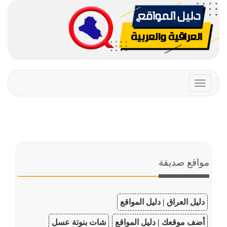
Toggle
navigation
مواقع صديقة
دليل العراق | دليل المواقع
أضف موقعك | دليل المواقع
شات بنوتة عسل