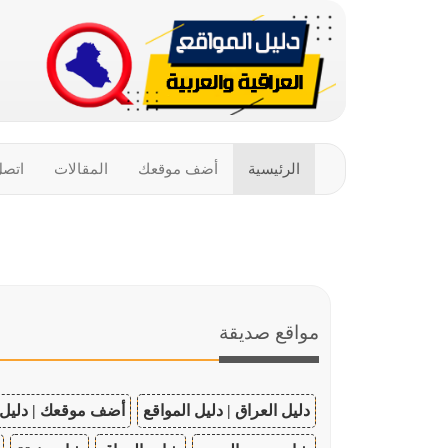
الرئيسية
أضف موقعك
المقالات
اتصل
مواقع صديقة
دليل العراق | دليل المواقع
أضف موقعك | دليل 