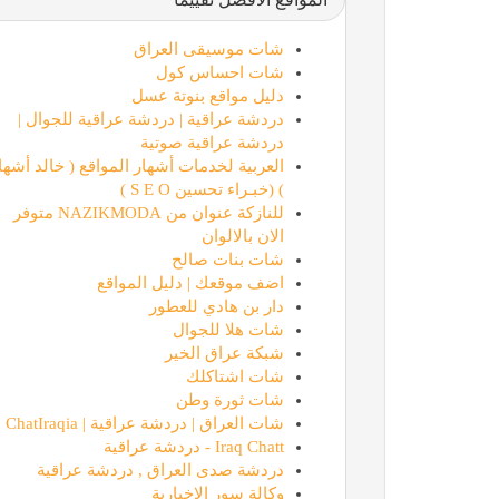
شات موسيقى العراق
شات احساس كول
دليل مواقع بنوتة عسل
دردشة عراقية | دردشة عراقية للجوال |
دردشة عراقية صوتية
العربية لخدمات أشهار المواقع ( خالد أشها
) (خبـراء تحسين S E O )
للنازكة عنوان من NAZIKMODA متوفر
الان بالالوان
شات بنات صالح
اضف موقعك | دليل المواقع
دار بن هادي للعطور
شات هلا للجوال
شبكة عراق الخير
شات اشتاكلك
شات ثورة وطن
شات العراق | دردشة عراقية | ChatIraqia
Iraq Chatt - دردشة عراقية
دردشة صدى العراق , دردشة عراقية
وكالة سور الاخبارية