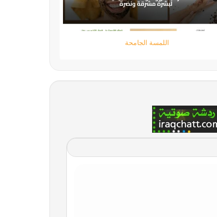
تقني حر