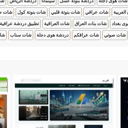
شات هوى دجلة
دردشة بنوتة عسل
سينمانا
دردشة الرياض
شات
 العربية
شات عراقي
شات بنوتة قلبي
شات بنوتة كول
شات صب
ى بغداد
شات بنات العراق
شات العراقية
تطبيق دردشة عراقية
شات صوتي
شات عراقكم
دردشة هوى دجلة
شات سناب
شات