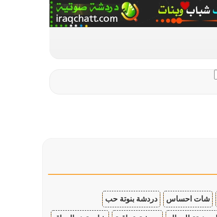
شات احساس
دردشة بنوتة حب