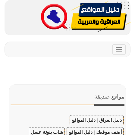
Toggle
navigation
مواقع صديقة
دليل العراق | دليل المواقع
أضف موقعك | دليل المواقع
شات بنوتة عسل