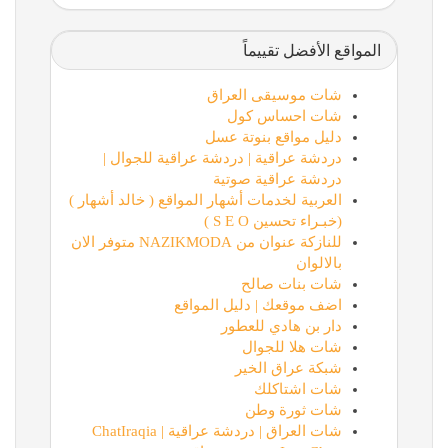
المواقع الأفضل تقييماً
شات موسيقى العراق
شات احساس كول
دليل مواقع بنوتة عسل
دردشة عراقية | دردشة عراقية للجوال |
دردشة عراقية صوتية
العربية لخدمات أشهار المواقع ( خالد أشهار )
(خبـراء تحسين S E O )
للنازكة عنوان من NAZIKMODA متوفر الان
بالالوان
شات بنات صالح
اضف موقعك | دليل المواقع
دار بن هادي للعطور
شات هلا للجوال
شبكة عراق الخير
شات اشتاكلك
شات ثورة وطن
شات العراق | دردشة عراقية | ChatIraqia