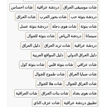
شات موسيقى العراق
دردشة عراقية
شات احساس
دردشة بنوتة حب
شات بحور العرب
شات العراق
شات بنوتة
شات هوى دجلة
دردشة بنوتة عسل
سينمانا
دردشة الرياض
شات بنوتة للجوال
دردشة عراقية
شات ترند العراق
دليل العراق
دليل العراق الدولي
دليل المواقع العربية
شات عراقي
شات بنوتة قلبي
شات بنوتة كول
شات صبايا العراق
شات طموح للجوال
شات العراق للجوال
شات هلا للجوال
شات هوى بغداد
شات بنات العراق
شات العراقية
تطبيق دردشة عراقية
شات عزف الناي