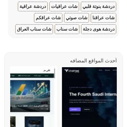
دردشة بنوتة قلبي
شات عراقيات
دردشة عراقية
شات عراقنا
شات صوتي
شات عراقكم
دردشة هوى دجلة
شات سناب
شات سناب العراق
أحدث المواقع المضافه