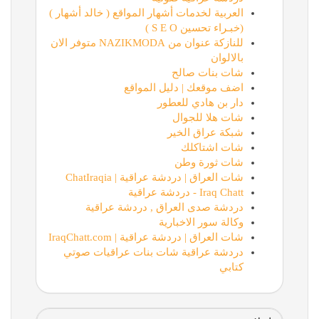
العربية لخدمات أشهار المواقع ( خالد أشهار )
(خبـراء تحسين S E O )
للنازكة عنوان من NAZIKMODA متوفر الان
بالالوان
شات بنات صالح
اضف موقعك | دليل المواقع
دار بن هادي للعطور
شات هلا للجوال
شبكة عراق الخير
شات اشتاكلك
شات ثورة وطن
شات العراق | دردشة عراقية | ChatIraqia
Iraq Chatt - دردشة عراقية
دردشة صدى العراق , دردشة عراقية
وكالة سور الاخبارية
شات العراق | دردشة عراقية | IraqChatt.com
دردشة عراقية شات بنات عراقيات صوتي
كتابي