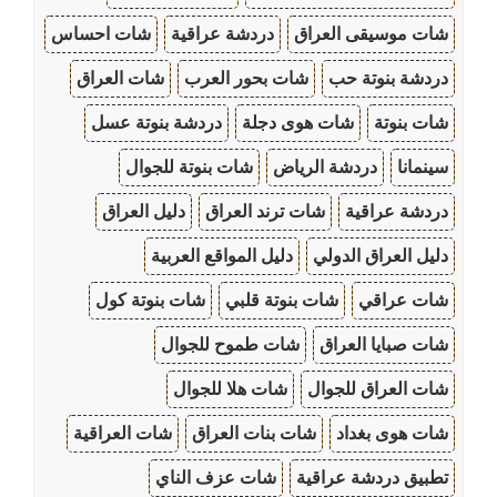
شات موسيقى العراق
دردشة عراقية
شات احساس
دردشة بنوتة حب
شات بحور العرب
شات العراق
شات بنوتة
شات هوى دجلة
دردشة بنوتة عسل
سينمانا
دردشة الرياض
شات بنوتة للجوال
دردشة عراقية
شات ترند العراق
دليل العراق
دليل العراق الدولي
دليل المواقع العربية
شات عراقي
شات بنوتة قلبي
شات بنوتة كول
شات صبايا العراق
شات طموح للجوال
شات العراق للجوال
شات هلا للجوال
شات هوى بغداد
شات بنات العراق
شات العراقية
تطبيق دردشة عراقية
شات عزف الناي