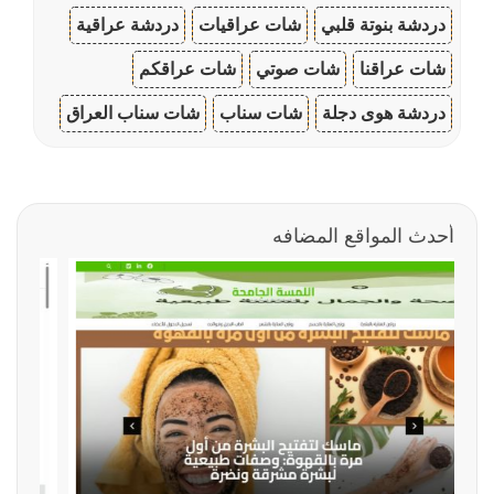
دردشة بنوتة قلبي
شات عراقيات
دردشة عراقية
شات عراقنا
شات صوتي
شات عراقكم
دردشة هوى دجلة
شات سناب
شات سناب العراق
أحدث المواقع المضافه