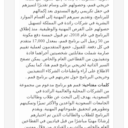
خريجي قمم، وحصولهم على وسام تقديرًا لتميزهم
في حفل تكريمي رفيع المستوى بعد إكمالهم
للبرنامج، وتقديم سيرهم المهنية إلى أقسام الموارد
البشرية في شركات رائدة في المملكة لتسهيل
حصولهم على الفرص المهنية والوظيفية. منذ إطلاق
البرنامج في عام 2018، تم قبول خمسة دفع مكونة
من 50 زميل الى برنامج قمم، بمعدل 17,000 متقدم
في كل دفعة. للقبول، خضع المتقدمون لعملية تقييم
صارمة شملت مقابلتين شخصيتين أجراهما قادة
وتنفيذيون من القطاعين العام والخاص. يمكن تصفح
السير الذاتية لخريجي برنامج قمم هنا، كما يمكن
الاطلاع على آراء وانطباعات الشركاء التنفيذيين
وخريجي البرنامج حول تجربتهم في برنامج قمم .
كلمات مفتاحية:
قمم هو برنامج مدعوم من مجموعة
من الشركات المحلية والعالمية الرائدة في
السعودية، يهدف إلى البحث عن طلاب وطالبات
الجامعات السعودية الواعدين والأكثر تميزًا وتمكينهم
وتطويرهم لتحقيق طموحاتهم المهنية. ويقدم
البرنامج للطلاب والطالبات الذين تم اختيارهم
إرشادًا مهنيًا مباشرًا من قبل قياديين في القطاعين
العام والخاص، والتدريب القيادي من خلال مهنيين