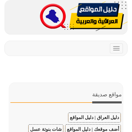
Toggle
navigation
مواقع صديقة
دليل العراق | دليل المواقع
أضف موقعك | دليل المواقع
شات بنوتة عسل