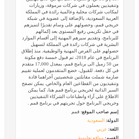
وتنفيذيين يعملون في شركات مرموقة، وزيارات
لمكاتب شركات محلية وعالمية رائدة في المملكة
العربية السعودية، بالإضافة إلى عضوية في شبكة
خريجي قمم، وحصولهم على وسام تقديرًا لتميزهم
في حفل تكريمي رفيع المستوى بعد إكمالهم
للبرنامج، وتقديم سيرهم المهنية إلى أقسام الموارد
البشرية في شركات رائدة في المملكة لتسهيل
حصولهم على الفرص المهنية والوظيفية. منذ إطلاق
البرنامج في عام 2018، تم قبول خمسة دفع مكونة
من 50 زميل الى برنامج قمم، بمعدل 17,000 متقدم
في كل دفعة. للقبول، خضع المتقدمون لعملية تقييم
صارمة شملت مقابلتين شخصيتين أجراهما قادة
وتنفيذيون من القطاعين العام والخاص. يمكن تصفح
السير الذاتية لخريجي برنامج قمم هنا، كما يمكن
الاطلاع على آراء وانطباعات الشركاء التنفيذيين
وخريجي البرنامج حول تجربتهم في برنامج قمم .
إسم صاحب الموقع:
قمم
الدولة:
السعودية
اللغة:
عربي
القسم:
مواقع تعليمية