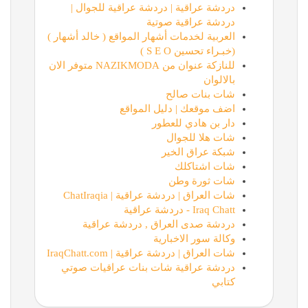
دردشة عراقية | دردشة عراقية للجوال |
دردشة عراقية صوتية
العربية لخدمات أشهار المواقع ( خالد أشهار )
(خبـراء تحسين S E O )
للنازكة عنوان من NAZIKMODA متوفر الان
بالالوان
شات بنات صالح
اضف موقعك | دليل المواقع
دار بن هادي للعطور
شات هلا للجوال
شبكة عراق الخير
شات اشتاكلك
شات ثورة وطن
شات العراق | دردشة عراقية | ChatIraqia
Iraq Chatt - دردشة عراقية
دردشة صدى العراق , دردشة عراقية
وكالة سور الاخبارية
شات العراق | دردشة عراقية | IraqChatt.com
دردشة عراقية شات بنات عراقيات صوتي
كتابي