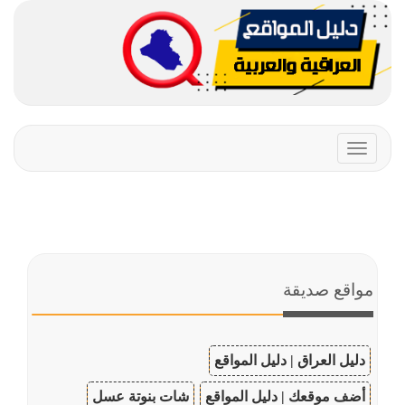
Toggle
navigation
مواقع صديقة
دليل العراق | دليل المواقع
أضف موقعك | دليل المواقع
شات بنوتة عسل