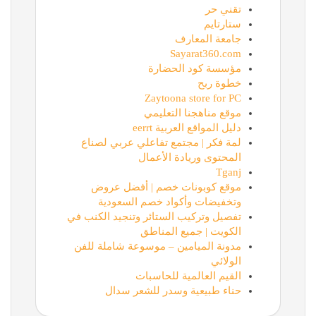
تقني حر
ستارتايم
جامعة المعارف
Sayarat360.com
مؤسسة كود الحضارة
خطوة ربح
Zaytoona store for PC
موقع مناهجنا التعليمي
دليل المواقع العربية eerrt
لمة فكر | مجتمع تفاعلي عربي لصناع
المحتوى وريادة الأعمال
Tganj
موقع كوبونات خصم | أفضل عروض
وتخفيضات وأكواد خصم السعودية
تفصيل وتركيب الستائر وتنجيد الكنب في
الكويت | جميع المناطق
مدونة الميامين – موسوعة شاملة للفن
الولائي
القيم العالمية للحاسبات
حناء طبيعية وسدر للشعر سدال