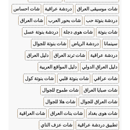
شات موسيقى العراق
دردشة عراقية
شات احساس
دردشة بنوتة حب
شات بحور العرب
شات العراق
شات بنوتة
شات هوى دجلة
دردشة بنوتة عسل
سينمانا
دردشة الرياض
شات بنوتة للجوال
دردشة عراقية
شات ترند العراق
دليل العراق
دليل العراق الدولي
دليل المواقع العربية
شات عراقي
شات بنوتة قلبي
شات بنوتة كول
شات صبايا العراق
شات طموح للجوال
شات العراق للجوال
شات هلا للجوال
شات هوى بغداد
شات بنات العراق
شات العراقية
تطبيق دردشة عراقية
شات عزف الناي