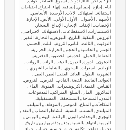
الزكاة, آخر, أثناء, أدوات, أسبوع, أقساط, أكواب,
أيام, إجازة, إجمالي, إضافية, إنهاء, احتياج, احتياجات,
استقالة,, استهلاك, الآلات, الأرصدة, الأساسي,,
الأسهم , الأصول, , الأول, الأولي,, الأيض, الإجازة,
الإخصاب,, الإنقاذ,, الإيجار,, الإيداع, النحخار,
الاستثمارات, الاستقطاعات, الاستهلاك, الافتراضي,
البروتين, البنكية, التاريخ, التبويض,, التجارة, التغير ,
التوقيت,, الثالث, الثاني, الثروة,, الثلث, الجسم,
الجنس,, الحاسبة,, الحجم,, الحرارة, الحرارية,
الحفاظ, الحمل, الخدمة,, الخصوبة, الدفترية,,
الدهون,, الدورة, الديون, الذهب, الراتب, الرواتب,
الزيادة, السعرات, السنوي, , الشاملة, الشهري ,
الشهرية, الطول, العائد, العقد,, العمر, العمل,
العوائد, الفائدة, الفضة, القادم,, القرض,, القروض,
القياس, القيمة, الكربوهيدرات,, المئوية,, الماء ,
الماكروز , المال, المبلغ, المتراكم,, المدفوعات,,
المدن, المساحة,, المستحقة, , المستقبلية,,
المكافآت,, المناخ, الموصى, الموظف,, الميلند,,
الميلندي, النسب,, النسبة, النشاط, النصاب,, النقد ,
الهجري, الوحدات, الوزن, الولئدة, اليوم,, اليومي,,
اليومية, انتهاء, بالنسبة, بدء,, بدقة, بها, بين, تاريخ,
تحويل, تقاعد,, تكلفة, جرام, حاسبة, حساب, حواء,