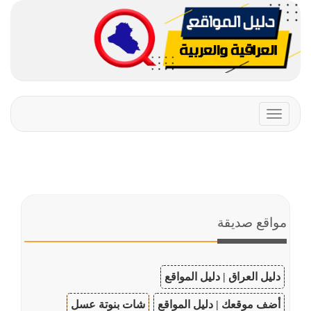
Toggle
navigation
مواقع صديقة
دليل العراق | دليل المواقع
أضف موقعك | دليل المواقع
شات بنوتة عسل