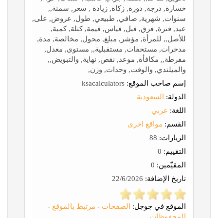
خسارة, درجة, دورة, زكاة, زيادة , سعر, سمنة,,
سنوات, شهرية, صافي, طبيعي, طول, عروض, على,
عيد, فترة, فرق, قبل, قياس, قيمة, كتلة, كمية,
للأصل,, للمرأة, مؤشر, مبلغ, محول, مخالصة, مدة,
مدخرات, مستحقات, مستقبلية,, مستوى, معدل,
مفرطة,, مكافأة, موعد, نقص, نهاية, والتبويض,,
والميلندي, والوقت, وحدات, وزن,
إسم صاحب الموقع:
ksacalculators
الدولة:
السعودية
اللغة:
عربي
القسم:
مواقع اخرى
الزيارات:
88
التقييم:
0
المقيّمين:
0
تاريخ الإضافة:
22/6/2026
الموقع في جوجل:
الصفحات
-
مرتبط بالموقع
-
المحفوظات