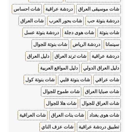
شات موسيقى العراق
دردشة عراقية
شات احساس
دردشة بنوتة حب
شات بحور العرب
شات العراق
شات بنوتة
شات هوى دجلة
دردشة بنوتة عسل
سينمانا
دردشة الرياض
شات بنوتة للجوال
دردشة عراقية
شات ترند العراق
دليل العراق
دليل العراق الدولي
دليل المواقع العربية
شات عراقي
شات بنوتة قلبي
شات بنوتة كول
شات صبايا العراق
شات طموح للجوال
شات العراق للجوال
شات هلا للجوال
شات هوى بغداد
شات بنات العراق
شات العراقية
تطبيق دردشة عراقية
شات عزف الناي