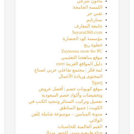
ماذون شرعي
اللمسة الجامحة
تقني حر
ستارتايم
جامعة المعارف
Sayarat360.com
مؤسسة كود الحضارة
خطوة ربح
Zaytoona store for PC
موقع مناهجنا التعليمي
دليل المواقع العربية eerrt
لمة فكر | مجتمع تفاعلي عربي لصناع
المحتوى وريادة الأعمال
Tganj
موقع كوبونات خصم | أفضل عروض
وتخفيضات وأكواد خصم السعودية
تفصيل وتركيب الستائر وتنجيد الكنب في
الكويت | جميع المناطق
مدونة الميامين – موسوعة شاملة للفن
الولائي
القيم العالمية للحاسبات
حناء طبيعية وسدر للشعر سدال