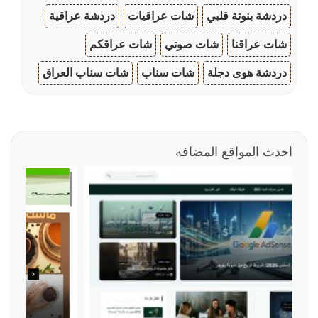
دردشة بنوتة قلبي
شات عراقيات
دردشة عراقية
شات عراقنا
شات صوتي
شات عراقكم
دردشة هوى دجلة
شات سناب
شات سناب العراق
أحدث المواقع المضافه