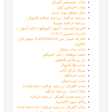
شات موسيقى العراق
شات احساس كول
دليل مواقع بنوتة عسل
دردشة عراقية | دردشة عراقية للجوال |
دردشة عراقية صوتية
العربية لخدمات أشهار المواقع ( خالد أشهار )
(خبـراء تحسين S E O )
للنازكة عنوان من NAZIKMODA متوفر الان
بالالوان
شات بنات صالح
اضف موقعك | دليل المواقع
دار بن هادي للعطور
شات هلا للجوال
شبكة عراق الخير
شات اشتاكلك
شات ثورة وطن
شات العراق | دردشة عراقية | ChatIraqia
Iraq Chatt - دردشة عراقية
دردشة صدى العراق , دردشة عراقية
وكالة سور الاخبارية
شات العراق | دردشة عراقية | IraqChatt.com