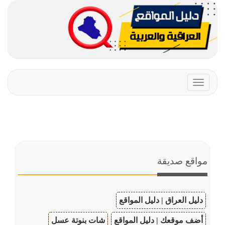
Toggle
navigation
مواقع صديقة
دليل العراق | دليل المواقع
أضف موقعك | دليل المواقع
شات بنوتة عسل