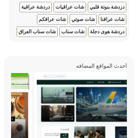
دردشة بنوتة قلبي
شات عراقيات
دردشة عراقية
شات عراقنا
شات صوتي
شات عراقكم
دردشة هوى دجلة
شات سناب
شات سناب العراق
أحدث المواقع المضافه