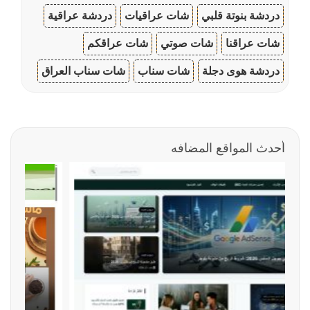
دردشة بنوتة قلبي
شات عراقيات
دردشة عراقية
شات عراقنا
شات صوتي
شات عراقكم
دردشة هوى دجلة
شات سناب
شات سناب العراق
أحدث المواقع المضافه