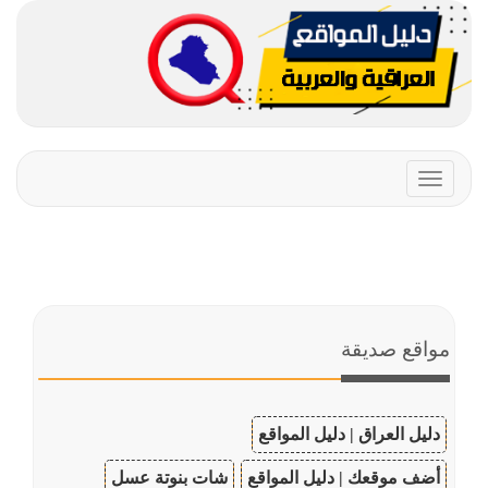
Toggle
navigation
مواقع صديقة
دليل العراق | دليل المواقع
أضف موقعك | دليل المواقع
شات بنوتة عسل