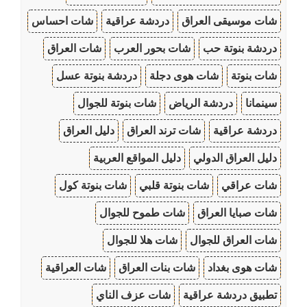
شات موسيقى العراق
دردشة عراقية
شات احساس
دردشة بنوتة حب
شات بحور العرب
شات العراق
شات بنوتة
شات هوى دجلة
دردشة بنوتة عسل
سينمانا
دردشة الرياض
شات بنوتة للجوال
دردشة عراقية
شات ترند العراق
دليل العراق
دليل العراق الدولي
دليل المواقع العربية
شات عراقي
شات بنوتة قلبي
شات بنوتة كول
شات صبايا العراق
شات طموح للجوال
شات العراق للجوال
شات هلا للجوال
شات هوى بغداد
شات بنات العراق
شات العراقية
تطبيق دردشة عراقية
شات عزف الناي