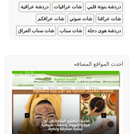
دردشة بنوتة قلبي
شات عراقيات
دردشة عراقية
شات عراقنا
شات صوتي
شات عراقكم
دردشة هوى دجلة
شات سناب
شات سناب العراق
أحدث المواقع المضافه