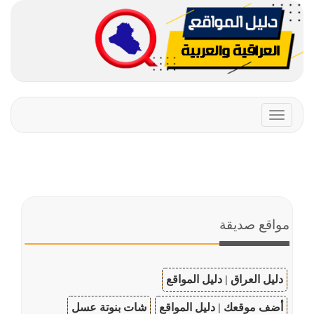
Toggle
navigation
مواقع صديقة
دليل العراق | دليل المواقع
أضف موقعك | دليل المواقع
شات بنوتة عسل