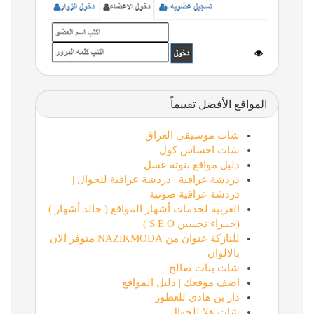
المواقع الأفضل تقييماً
شات موسيقى العراق
شات احساس كول
دليل مواقع بنوتة عسل
دردشة عراقية | دردشة عراقية للجوال |
دردشة عراقية صوتية
العربية لخدمات أشهار المواقع ( خالد أشهار )
(خبـراء تحسين S E O )
للنازكة عنوان من NAZIKMODA متوفر الان
بالالوان
شات بنات صالح
اضف موقعك | دليل المواقع
دار بن هادي للعطور
شات هلا للجوال