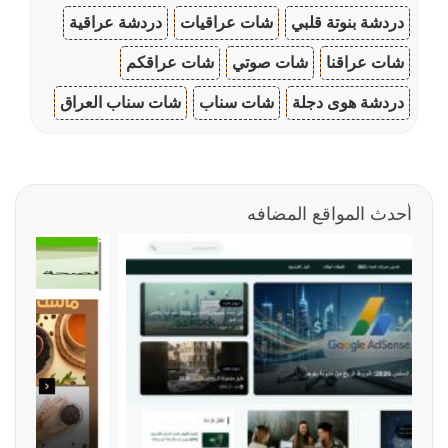
دردشة بنوتة قلبي
شات عراقيات
دردشة عراقية
شات عراقنا
شات صوتي
شات عراقكم
دردشة هوى دجلة
شات سناب
شات سناب العراق
أحدث المواقع المضافه