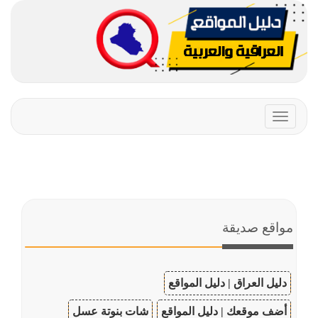
Toggle
navigation
مواقع صديقة
دليل العراق | دليل المواقع
أضف موقعك | دليل المواقع
شات بنوتة عسل