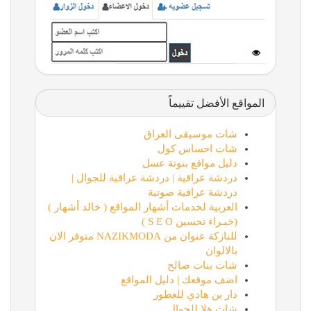
المواقع الأفضل تقييماً
شات موسيقى العراق
شات احساس كول
دليل مواقع بنوتة عسل
دردشة عراقية | دردشة عراقية للجوال |
دردشة عراقية صوتية
العربية لخدمات أشهار المواقع ( خالد أشهار )
(خبـراء تحسين S E O )
للنازكة عنوان من NAZIKMODA متوفر الان
بالالوان
شات بنات صالح
اضف موقعك | دليل المواقع
دار بن هادي للعطور
شات هلا للجوال