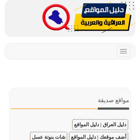
Toggle
navigation
مواقع صديقة
دليل العراق | دليل المواقع
أضف موقعك | دليل المواقع
شات بنوتة عسل