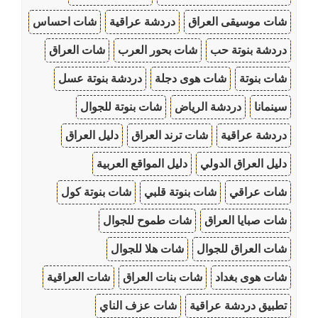
شات موسيقى العراق
دردشة عراقية
شات احساس
دردشة بنوتة حب
شات بحور العرب
شات العراق
شات بنوتة
شات هوى دجلة
دردشة بنوتة عسل
سينمانا
دردشة الرياض
شات بنوتة للجوال
دردشة عراقية
شات ترند العراق
دليل العراق
دليل العراق الدولي
دليل المواقع العربية
شات عراقي
شات بنوتة قلبي
شات بنوتة كول
شات صبايا العراق
شات طموح للجوال
شات العراق للجوال
شات هلا للجوال
شات هوى بغداد
شات بنات العراق
شات العراقية
تطبيق دردشة عراقية
شات عزف الناي