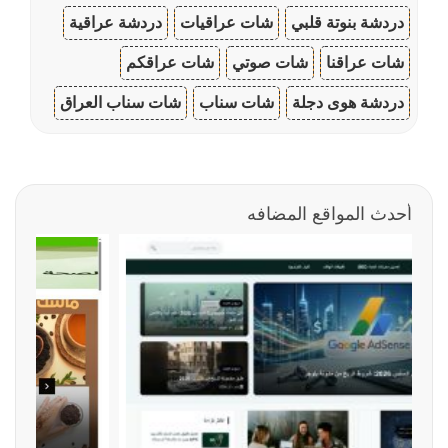
دردشة بنوتة قلبي
شات عراقيات
دردشة عراقية
شات عراقنا
شات صوتي
شات عراقكم
دردشة هوى دجلة
شات سناب
شات سناب العراق
أحدث المواقع المضافه