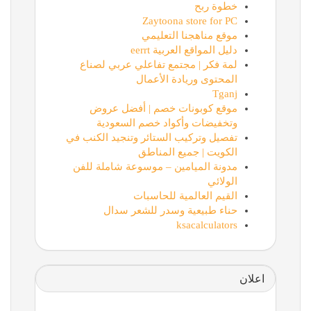
خطوة ربح
Zaytoona store for PC
موقع مناهجنا التعليمي
دليل المواقع العربية eerrt
لمة فكر | مجتمع تفاعلي عربي لصناع
المحتوى وريادة الأعمال
Tganj
موقع كوبونات خصم | أفضل عروض
وتخفيضات وأكواد خصم السعودية
تفصيل وتركيب الستائر وتنجيد الكنب في
الكويت | جميع المناطق
مدونة الميامين – موسوعة شاملة للفن
الولائي
القيم العالمية للحاسبات
حناء طبيعية وسدر للشعر سدال
ksacalculators
اعلان