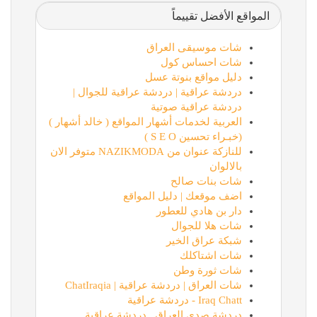
المواقع الأفضل تقييماً
شات موسيقى العراق
شات احساس كول
دليل مواقع بنوتة عسل
دردشة عراقية | دردشة عراقية للجوال |
دردشة عراقية صوتية
العربية لخدمات أشهار المواقع ( خالد أشهار )
(خبـراء تحسين S E O )
للنازكة عنوان من NAZIKMODA متوفر الان
بالالوان
شات بنات صالح
اضف موقعك | دليل المواقع
دار بن هادي للعطور
شات هلا للجوال
شبكة عراق الخير
شات اشتاكلك
شات ثورة وطن
شات العراق | دردشة عراقية | ChatIraqia
Iraq Chatt - دردشة عراقية
دردشة صدى العراق , دردشة عراقية