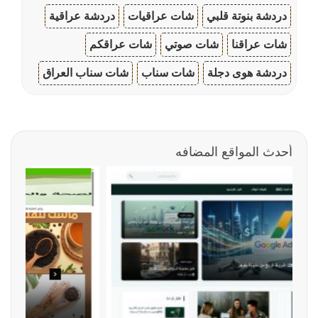
دردشة بنوتة قلبي
شات عراقيات
دردشة عراقية
شات عراقنا
شات صوتي
شات عراقكم
دردشة هوى دجلة
شات سناب
شات سناب العراق
أحدث المواقع المضافه