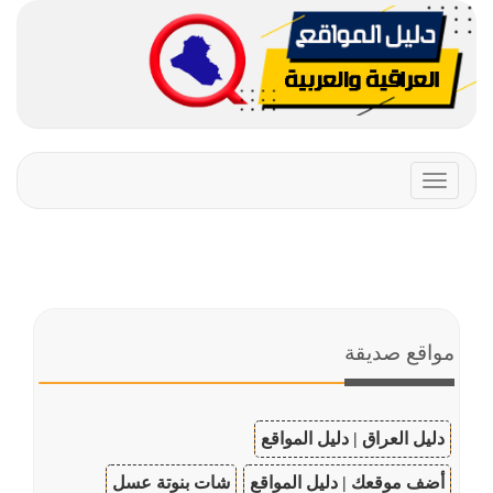
Toggle
navigation
مواقع صديقة
دليل العراق | دليل المواقع
أضف موقعك | دليل المواقع
شات بنوتة عسل