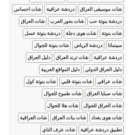
شات موسيقى العراق
دردشة عراقية
شات احساس
دردشة بنوتة حب
شات بحور العرب
شات العراق
شات بنوتة
شات هوى دجلة
دردشة بنوتة عسل
سينمانا
دردشة الرياض
شات بنوتة للجوال
دردشة عراقية
شات ترند العراق
دليل العراق
دليل العراق الدولي
دليل المواقع العربية
شات عراقي
شات بنوتة قلبي
شات بنوتة كول
شات صبايا العراق
شات طموح للجوال
شات العراق للجوال
شات هلا للجوال
شات هوى بغداد
شات بنات العراق
شات العراقية
تطبيق دردشة عراقية
شات عزف الناي