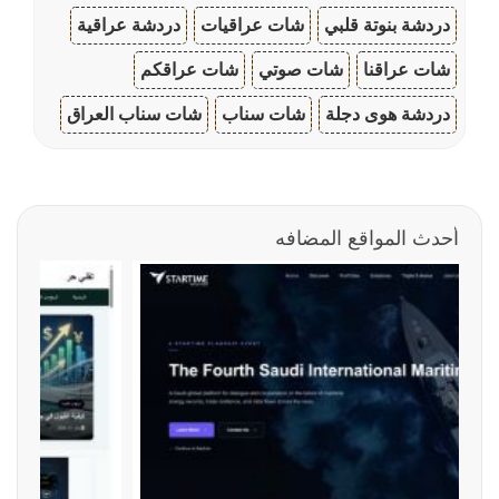
دردشة بنوتة قلبي
شات عراقيات
دردشة عراقية
شات عراقنا
شات صوتي
شات عراقكم
دردشة هوى دجلة
شات سناب
شات سناب العراق
أحدث المواقع المضافه