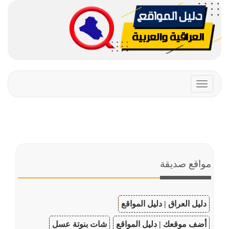
Toggle
navigation
مواقع صديقة
دليل العراق | دليل المواقع
أضف موقعك | دليل المواقع
شات بنوتة عسل