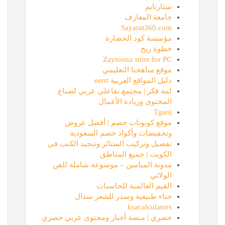
ستارتايم
جامعة المعارف
Sayarat360.com
مؤسسة كود الحضارة
خطوة ربح
Zaytoona store for PC
موقع مناهجنا التعليمي
دليل المواقع العربية eerrt
لمة فكر | مجتمع تفاعلي عربي لصناع
المحتوى وريادة الأعمال
Tganj
موقع كوبونات خصم | أفضل عروض
وتخفيضات وأكواد خصم السعودية
تفصيل وتركيب الستائر وتنجيد الكنب في
الكويت | جميع المناطق
مدونة الميامين – موسوعة شاملة للفن
الولائي
القيم العالمية للحاسبات
حناء طبيعية وسدر للشعر سدال
ksacalculators
حصري | منصة أخبار ومحتوى عربي حصري